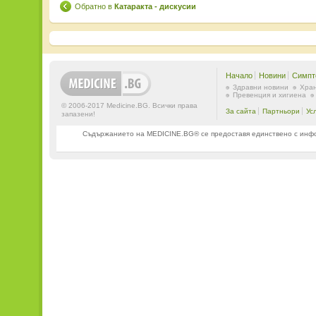
Обратно в
Катаракта - дискусии
Начало
Новини
Симпт
Здравни новини
Хран
Превенция и хигиена
© 2006-2017 Medicine.BG. Всички права
За сайта
Партньори
Ус
запазени!
Съдържанието на MEDICINE.BG® се предоставя единствено с информ