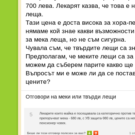
700 лева. Лекарят казва, че това е
леща.
Тази цена е доста висока за хора-п
нямаме кой знае какви възможности
за мека леща, но не съм сигурна.
Чувала съм, че твърдите лещи са з
Предполагам, че меките лещи са за 
можем да съберем парите какво ще
Въпросът ми е може ли да се постав
цените?
Отговори на
меки или твърди лещи
5
Лекарите които майка е посещавала са категорично против т
препоръчват мека - 680 лв, с УВ защита-980 лв, цените са не
пенсионер човек.
Беше ли този отговор полезен за вас?
1 о