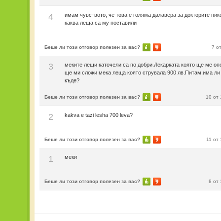
4
имам чувството, че това е голяма далавера за докторите ник
каква леща са му поставили
Беше ли този отговор полезен за вас?
7 о
3
меките лещи каточели са по добри.Лекарката която ще ме оп
ще ми сложи мека леща която струвала 900 лв.Питам,има ли
къде?
Беше ли този отговор полезен за вас?
10 от
2
kakva e tazi lesha 700 leva?
Беше ли този отговор полезен за вас?
11 от
1
меки
Беше ли този отговор полезен за вас?
8 от