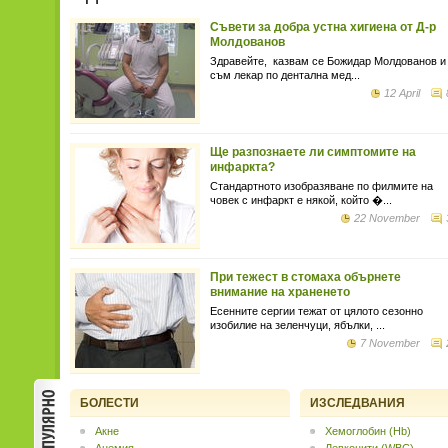
Съвети за добра устна хигиена от Д-р
Молдованов
Здравейте, казвам се Божидар Молдованов и
съм лекар по дентална мед...
12 April
Ще разпознаете ли симптомите на
инфаркта?
Стандартното изобразяване по филмите на
човек с инфаркт е някой, който �...
22 November
При тежест в стомаха обърнете
внимание на храненето
Есенните сергии тежат от цялото сезонно
изобилие на зеленчуци, ябълки, ...
7 November
БОЛЕСТИ
ИЗСЛЕДВАНИЯ
Акне
Хемоглобин (Hb)