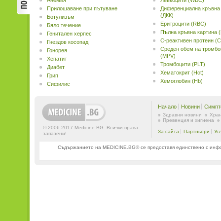
Анемия
Левкоцити (WBC)
Прилошаване при пътуване
Диференциална кръвна
(ДКК)
Ботулизъм
Еритроцити (RBC)
Бяло течение
Пълна кръвна картина 
Генитален херпес
С-реактивен протеин (
Гнездов косопад
Среден обем на тромбо
Гонорея
(MPV)
Хепатит
Тромбоцити (PLT)
Диабет
Хематокрит (Hct)
Грип
Хемоглобин (Hb)
Сифилис
Начало
Новини
Симпт
Здравни новини
Хран
Превенция и хигиена
© 2006-2017 Medicine.BG. Всички права
За сайта
Партньори
Ус
запазени!
Съдържанието на MEDICINE.BG® се предоставя единствено с информ