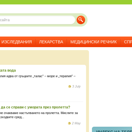
ИЗСЛЕДВАНИЯ
ЛЕКАРСТВА
МЕДИЦИНСКИ РЕЧНИК
СП
ката вода
ия идва от гръцките „талас” – море и „терапия” –
3 July
да се справи с умората през пролетта?
ие очакваме настъпването на пролетта. Мислите за
зходките сред...
2 May