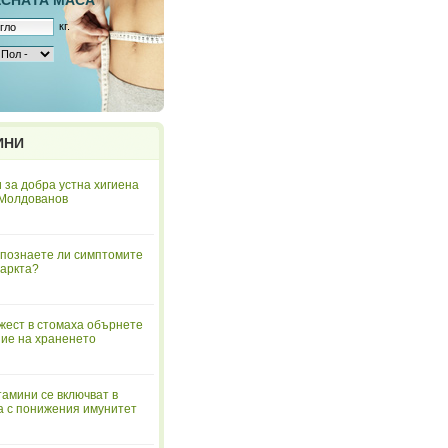
ЕСНAТА МАСА
кг.
ИНИ
 за добра устна хигиена
 Молдованов
познаете ли симптомите
аркта?
жест в стомаха обърнете
ие на храненето
тамини се включват в
а с понижения имунитет