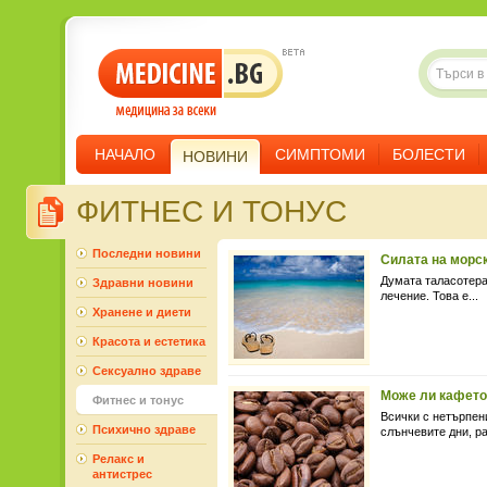
НАЧАЛО
СИМПТОМИ
БОЛЕСТИ
НОВИНИ
ФИТНЕС И ТОНУС
Последни новини
Силата на морс
Думата таласотерап
Здравни новини
лечение. Това е...
Хранене и диети
Красота и естетика
Сексуално здраве
Може ли кафето 
Фитнес и тонус
Всички с нетърпен
Психично здраве
слънчевите дни, ра
Релакс и
антистрес