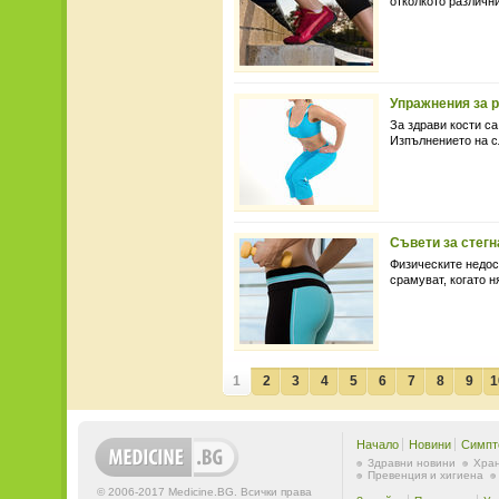
отколкото различни
Упражнения за р
За здрави кости с
Изпълнението на с
Съвети за стегн
Физическите недос
срамуват, когато н
1
2
3
4
5
6
7
8
9
1
Начало
Новини
Симпт
Здравни новини
Хран
Превенция и хигиена
© 2006-2017 Medicine.BG. Всички права