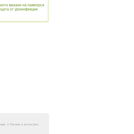
ното махане на памперса
ецата от уроинфекции
раве
Релакс и антистрес