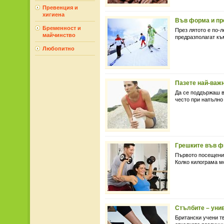
Превенция и
хигиена
Във форма и пр
Бременност и
През лятото е по-
майчинство
предразполагат към
Любопитно
Пазете най-важн
Да се поддържаш в
често при напълно 
Грешките във ф
Първото посещение
Колко килограма мо
Стълбите – уни
Британски учени тв