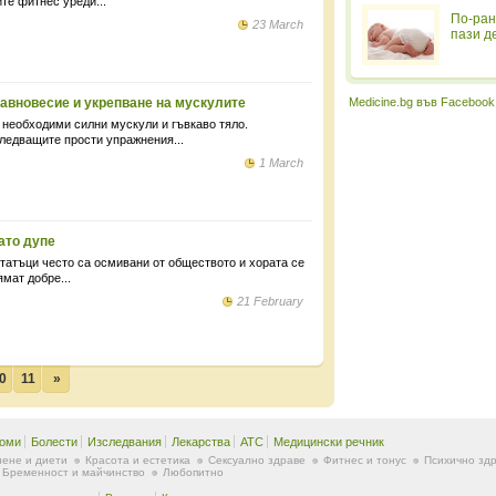
те фитнес уреди...
По-ран
23 March
пази д
авновесие и укрепване на мускулите
Medicine.bg във Facebook
а необходими силни мускули и гъвкаво тяло.
ледващите прости упражнения...
1 March
ато дупе
татъци често са осмивани от обществото и хората се
ямат добре...
21 February
0
11
»
оми
Болести
Изследвания
Лекарства
ATC
Медицински речник
ене и диети
Красота и естетика
Сексуално здраве
Фитнес и тонус
Психично зд
Бременност и майчинство
Любопитно