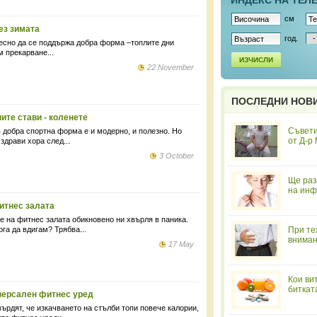
ИНДЕКС НА ТЕЛ
см
ез зимата
год.
лесно да се поддържа добра форма –топлите дни
 прекарване...
ИЗЧИСЛИ
22 November
ПОСЛЕДНИ НОВ
ите стави - коленете
Съвети
 добра спортна форма е и модерно, и полезно. Но
от Д-р
здрави хора след...
3 October
Ще раз
на инф
итнес залата
 на фитнес залата обикновено ни хвърля в паника.
га да вдигам? Трябва...
При те
вниман
17 May
Кои ви
биткат
версален фитнес уред
ърдят, че изкачването на стълби топи повече калории,