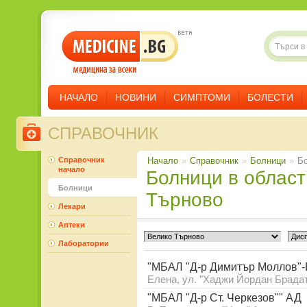
НАЧАЛО
НОВИНИ
СИМПТОМИ
БОЛЕСТИ
СПРАВОЧНИК
Справочник
Начало
»
Справочник
»
Болници
»
Бо
начало
Болници в област Велико
Болници
Търново
Лекари
Аптеки
Лаборатории
"МБАЛ "Д-р Димитър Моллов"
Елена, ул. "Хаджи Йордан Брадат
"МБАЛ "Д-р Ст. Черкезов"" АД