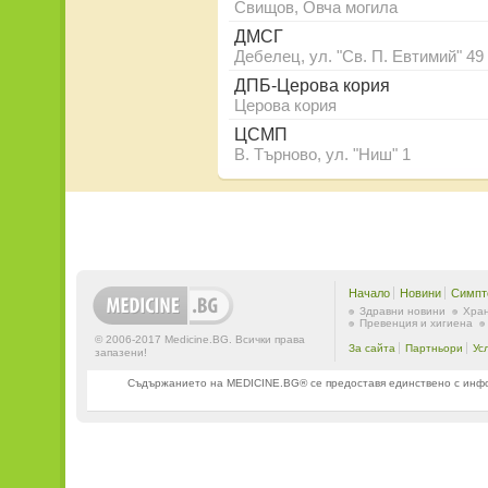
Свищов, Овча могила
ДМСГ
Дебелец, ул. "Св. П. Евтимий" 49
ДПБ-Церова кория
Церова кория
ЦСМП
В. Търново, ул. "Ниш" 1
Начало
Новини
Симпт
Здравни новини
Хран
Превенция и хигиена
© 2006-2017 Medicine.BG. Всички права
За сайта
Партньори
Ус
запазени!
Съдържанието на MEDICINE.BG® се предоставя единствено с информ