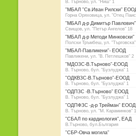
В. Търново, ул. "Ниш" 1
"МБАЛ "Св.Иван Рилски" ЕОО
Горна Оряховица, ул. "Отец Паис
"МБАЛ д-р Димитър Павлович
Свищов, ул. "Петър Ангелов" 18
"МБАЛ д-р Методи Минковски
Полски Тръмбеш, ул. "Търговска"
"МБАЛ-Павликени"- ЕООД
Павликени, ул. "В. Петлешков" 2
"МДОЗС-В.Търново"-ЕООД
В. Търново, бул. "Бузлуджа" 1
"ОДКВЗС-В.Търново"-ЕООД
В. Търново, бул. "Бузлуджа" 1
"ОДПЗС -В.Търново" ЕООД
В. Търново, бул. "Бузлуджа" 1
"ОДПФЗС -д-р Трейман" ЕООД
В. Търново, ул. "М. Караминков" 
"СБАЛ по кардиология", ЕАД
В.Търново, бул.България
"СБР-Овча могила"