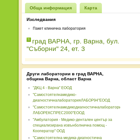
Обща информация
Карта
Изследвания
Пакет клинична лаборатория
град ВАРНА, гр. Варна, бул.
1
"Съборни" 24, ет. 3
Други лаборатории в град ВАРНА,
община Варна, област Варна
"ДКЦ 4 - Варна" ЕООД
"Самостоятелнамедико-
диагностичналабораторияЛАБОР94"ЕООД
"Самостоятелнамедикодиагностичналаборатория-
ЛАБОРЕКСПРЕС2000"ЕООД
"Амбулатория - Медико-дентален център за
специализирана извънболнична помощ -
Кооператор" ООД
"Самостоятелна медика-диагностична