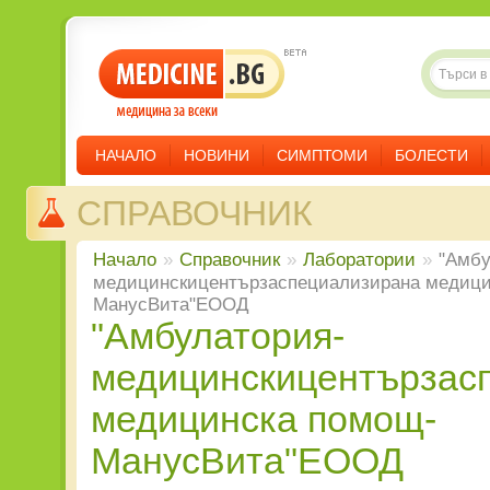
НАЧАЛО
НОВИНИ
СИМПТОМИ
БОЛЕСТИ
СПРАВОЧНИК
Начало
»
Справочник
»
Лаборатории
»
"Амбу
медицинскицентързаспециализирана медици
МанусВита"ЕООД
"Амбулатория-
медицинскицентързас
медицинска помощ-
МанусВита"ЕООД