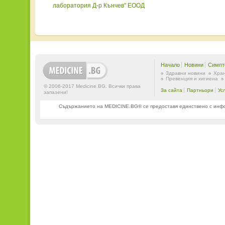
лаборатория Д-р Кънчев" ЕООД
Диагностично-
консултативенцентър"СВЕТАМАРИНА"ЕООД
"Медицински център - д-р Мария Николова"
ЕООД
"МЕДИЦИНСКИ ЦЕНТЪР-САНИТА" ЕООД
Начало
Новини
Симпт
"МЕДИЦИНСКИ ЦЕНТЪР СВЕТА АННА" ЕООД
Здравни новини
Хран
"Самостоятелнамедико-
Превенция и хигиена
© 2006-2017 Medicine.BG. Всички права
диагностичналабораторияЛАБОВИР"ООД
За сайта
Партньори
Ус
запазени!
Съдържанието на MEDICINE.BG® се предоставя единствено с информ