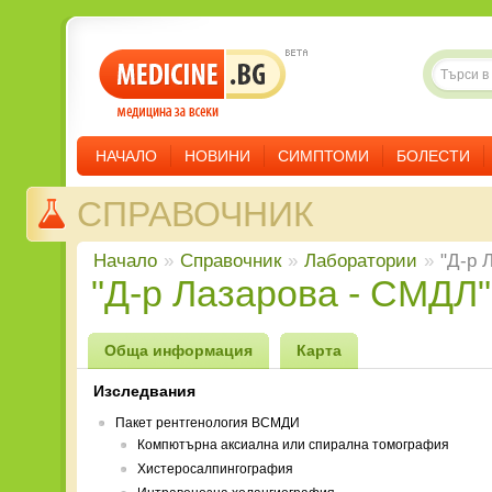
НАЧАЛО
НОВИНИ
СИМПТОМИ
БОЛЕСТИ
СПРАВОЧНИК
Начало
»
Справочник
»
Лаборатории
»
"Д-р 
"Д-р Лазарова - СМД
Обща информация
Карта
Изследвания
Пакет рентгенология ВСМДИ
Компютърна аксиална или спирална томография
Хистеросалпингография