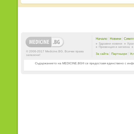
Начало
Новини
Симпт
Здравни новини
Хран
Превенция и хигиена
© 2006-2017 Medicine.BG. Всички права
За сайта
Партньори
Ус
запазени!
Съдържанието на MEDICINE.BG® се предоставя единствено с информ