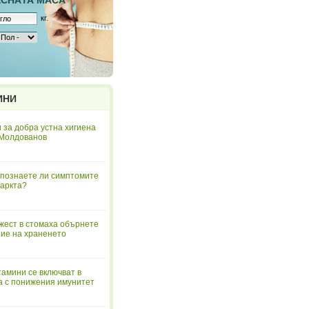
ЕСНAТА МАСА
кг.
ИНИ
 за добра устна хигиена
 Молдованов
познаете ли симптомите
аркта?
жест в стомаха обърнете
ие на храненето
тамини се включват в
а с понижения имунитет