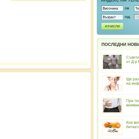
ИНДЕКС НА ТЕЛ
см
год.
ИЗЧИСЛИ
ПОСЛЕДНИ НОВ
Съвети
от Д-р
Ще раз
на инф
При те
вниман
Кои ви
биткат