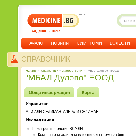
НАЧАЛО
НОВИНИ
СИМПТОМИ
БОЛЕСТИ
СПРАВОЧНИК
Начало
»
Справочник
»
Лаборатории
»
"МБАЛ Дулово" ЕООД
"МБАЛ Дулово" ЕООД
Обща информация
Карта
Управител
АЛИ АЛИ СЕЛИМАН, АЛИ АЛИ СЕЛИМАН
Изследвания
Пакет рентгенология ВСМДИ
Компютърна аксиална или спирална томография