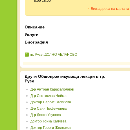
8.00 18.00
Виж адреса на картата
Описание
Услуги
Биография
гр. Русе, ДОЛНО АБЛАНОВО
1
Други Общопрактикуващи лекари в гр.
Русе
Д-р Антоан Каразапрянов
Д-р Светослав Нейков
Доктор Наргис Галибова
Д-р Саня Тюфекчиева
Д-р Донка Узунова
доктор Тонка Калчева
Доктор Георги Желязков