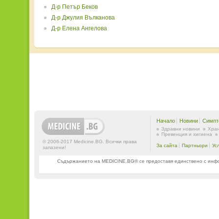
Д-р Петър Беков
Д-р Джулия Вълканова
Д-р Елена Ангелова
Начало
Новини
Симпт
Здравни новини
Хран
Превенция и хигиена
© 2006-2017 Medicine.BG. Всички права
За сайта
Партньори
Ус
запазени!
Съдържанието на MEDICINE.BG® се предоставя единствено с информ