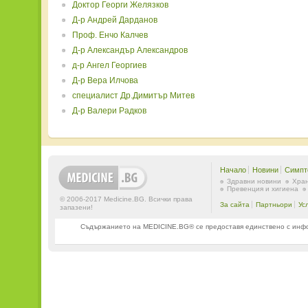
Доктор Георги Желязков
Д-р Андрей Дарданов
Проф. Енчо Калчев
Д-р Александър Александров
д-р Ангел Георгиев
Д-р Вера Илчова
специалист Др.Димитър Митев
Д-р Валери Радков
Начало
Новини
Симпт
Здравни новини
Хран
Превенция и хигиена
© 2006-2017 Medicine.BG. Всички права
За сайта
Партньори
Ус
запазени!
Съдържанието на MEDICINE.BG® се предоставя единствено с информ