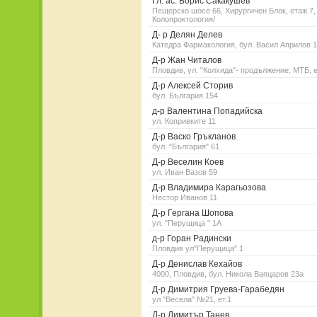
Гл. ас. Борис Сакакушев
Пещерско шосе 66, Хирургичен Блок, етаж 7,
Колопроктология/
Д- р Делян Делев
Катедра Фармакология, бул. Васил Априлов 
Д-р Жан Читалов
Пловдив, ул. "Колхида"- продължение; МТБ, е
Д-р Алексей Сторив
бул. България 154
д-р Валентина Попадийска
ул. Копривките 11
Д-р Васко Гръкланов
бул. "България" 61
Д-р Веселин Коев
ул. Иван Вазов 59
Д-р Владимира Карагьозова
Нестор Иванов 11
Д-р Гергана Шопова
ул. "Перущица " 1А
д-р Горан Радински
Пловдив ул"Перущица" 1
Д-р Денислав Кехайов
4000, Пловдив, бул. Никола Вапцаров 23а
Д-р Димитрия Груева-Гарабедян
ул "Весела" №21, ет.1
Д-р Димитър Танев