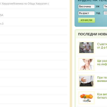
ИНДЕКС НА ТЕЛ
 І Хирургия/Клиника по Обща Хирургия с
см
год.
15А
ИЗЧИСЛИ
т.3
ПОСЛЕДНИ НОВ
Съвети
от Д-р
Ще раз
на инф
При те
вниман
Кои ви
биткат