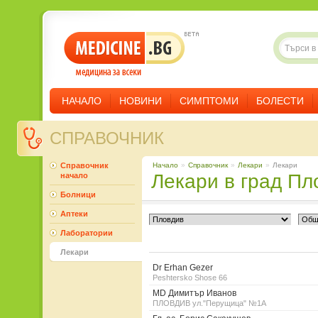
НАЧАЛО
НОВИНИ
СИМПТОМИ
БОЛЕСТИ
СПРАВОЧНИК
Справочник
Начало
»
Справочник
»
Лекари
»
Лекари
Лекари в град П
начало
Болници
Аптеки
Лаборатории
Лекари
Dr Erhan Gezer
Peshtersko Shose 66
MD Димитър Иванов
ПЛОВДИВ ул."Перущица" №1А