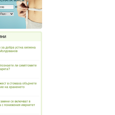
ЕСНAТА МАСА
кг.
ИНИ
 за добра устна хигиена
 Молдованов
познаете ли симптомите
аркта?
жест в стомаха обърнете
ие на храненето
тамини се включват в
а с понижения имунитет