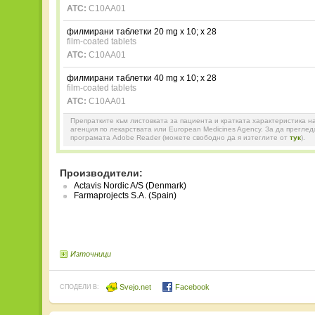
ATC:
C10AA01
филмирани таблетки 20 mg x 10; x 28
film-coated tablets
ATC:
C10AA01
филмирани таблетки 40 mg x 10; x 28
film-coated tablets
ATC:
C10AA01
Препратките към листовката за пациента и кратката характеристика н
агенция по лекарствата или European Medicines Agency. За да прегле
програмата Adobe Reader (можете свободно да я изтеглите от
тук
).
Производители:
Actavis Nordic A/S (Denmark)
Farmaprojects S.A. (Spain)
Източници
Svejo.net
Facebook
СПОДЕЛИ В: