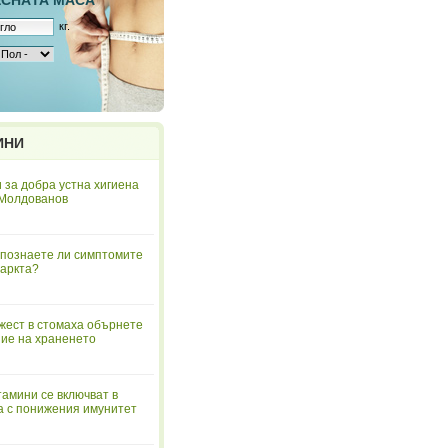
ЕСНAТА МАСА
кг.
ИНИ
 за добра устна хигиена
 Молдованов
познаете ли симптомите
аркта?
жест в стомаха обърнете
ие на храненето
тамини се включват в
а с понижения имунитет