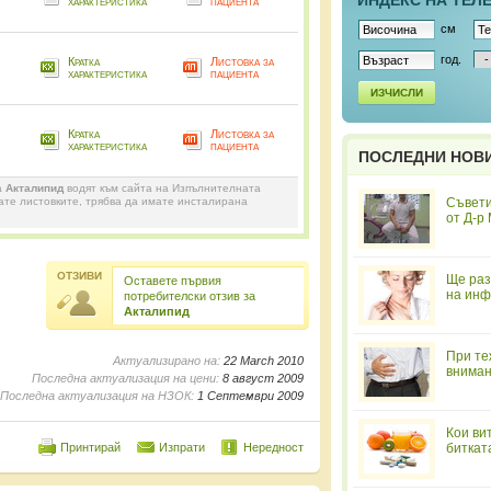
ИНДЕКС НА ТЕЛ
характеристика
пациента
см
год.
Кратка
Листовка за
характеристика
пациента
ИЗЧИСЛИ
Кратка
Листовка за
характеристика
пациента
ПОСЛЕДНИ НОВ
а
Акталипид
водят към сайта на Изпълнителната
дате листовките, трябва да имате инсталирана
Съвети
от Д-р
ОТЗИВИ
Ще раз
Оставете първия
на инф
потребителски отзив за
Акталипид
При те
Актуализирано на:
22 March 2010
вниман
Последна актуализация на цени:
8 август 2009
Последна актуализация на НЗОК:
1 Септември 2009
Кои ви
Принтирай
Изпрати
Нередност
биткат