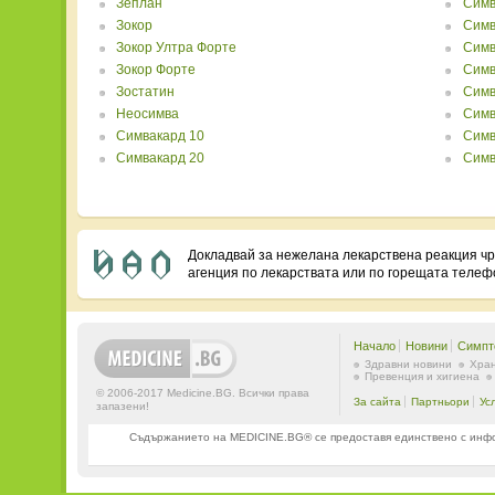
Зеплан
Симв
Зокор
Симв
Зокор Ултра Форте
Симв
Зокор Форте
Симв
Зостатин
Симв
Неосимва
Симв
Симвакард 10
Симв
Симвакард 20
Симв
Докладвай за нежелана лекарствена реакция ч
агенция по лекарствата или по горещата теле
Начало
Новини
Симпт
Здравни новини
Хран
Превенция и хигиена
© 2006-2017 Medicine.BG. Всички права
За сайта
Партньори
Ус
запазени!
Съдържанието на MEDICINE.BG® се предоставя единствено с информ