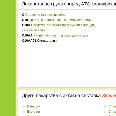
Лекарствена група според
ATC
класифика
C
Сърдечно-съдова система
C10
Средства, понижаващи серумните липиди
C10A
Средства, понижаващи серумните липиди,
самостоятелно
C10AA
Инхибитори на hmg coa редуктазата
C10AA01
Симвастатин
Други лекарства с активна съставка
Simvas
Вабадин
Симв
Вазилип
Симв