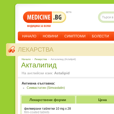
НАЧАЛО
НОВИНИ
СИМПТОМИ
БОЛЕСТИ
ЛЕКАРСТВА
Начало
»
Лекарства
»
Акталипид (Actalipid)
Акталипид
На английски език:
Actalipid
Активна съставка:
Симвастатин (Simvastatin)
Лекарствени форми
Цена
филмирани таблетки 10 mg x 28
film-coated tablets