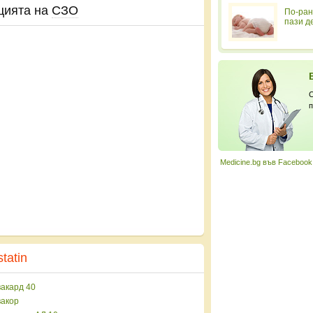
цията на
СЗО
По-ран
пази д
С
п
Medicine.bg във Facebook
tatin
акард 40
акор