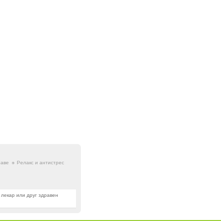
раве
Релакс и антистрес
 лекар или друг здравен