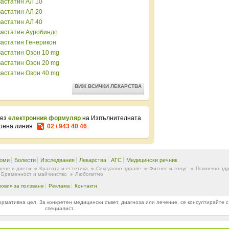
астатин АЛ 10
астатин АЛ 20
астатин АЛ 40
астатин Ауробиндо
астатин Генерикон
астатин Озон 10 mg
астатин Озон 20 mg
астатин Озон 40 mg
ВИЖ ВСИЧКИ ЛЕКАРСТВА
рез
електронния формуляр
на Изпълнителната
фонна линия
02 / 943 40 46
.
оми
Болести
Изследвания
Лекарства
ATC
Медицински речник
ене и диети
Красота и естетика
Сексуално здраве
Фитнес и тонус
Психично зд
Бременност и майчинство
Любопитно
ловия за ползване
Реклама
Контакти
ативна цел. За конкретен медицински съвет, диагноза или лечение, се консултирайте с
специалист.