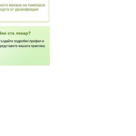
ното махане на памперса
ецата от уроинфекции
Вие сте лекар?
ъздайте подробен профил и
редставете вашата практика.