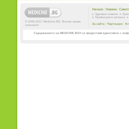
Начало
Новини
Симпт
Здравни новини
Хран
Превенция и хигиена
© 2006-2017 Medicine.BG. Всички права
За сайта
Партньори
Ус
запазени!
Съдържанието на MEDICINE.BG® се предоставя единствено с информ