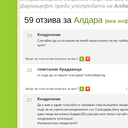
фармацефт преди употребата на
Алда
59 отзива за
Алдара
(виж ин
Кондиломи
29
Случайно да са останали на някой нашето,които не му трябва
купя?
Беше ли този отзив полезен за вас?
генитални брадавици
28
от къде да си закупя този крем? kotriv@abv.bg
Беше ли този отзив полезен за вас?
1
Кондиломи
27
Да е жив и здрав този,който е направил това вълшебно лекар
къде ли не,горяха ми кондиломите със Солкодерм,бяха адски
един лекар ми изписа Алдара.Ей,хора,при моя тежък случай 
кондиломите изчезнаха!
Изключително лекарство!!!!