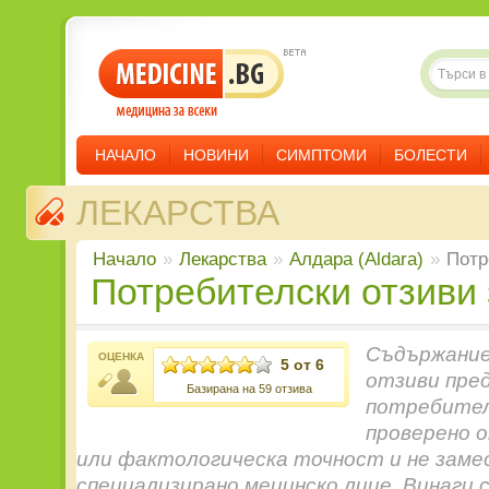
НАЧАЛО
НОВИНИ
СИМПТОМИ
БОЛЕСТИ
ЛЕКАРСТВА
Начало
»
Лекарства
»
Алдара (Aldara)
»
Потр
Потребителски отзиви
Съдържание
ОЦЕНКА
5 от 6
отзиви пре
Базирана на 59 отзива
потребители
проверено 
или фактологическа точност и не заме
специализирано мецинско лице. Винаги 