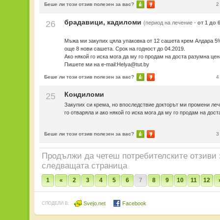
Беше ли този отзив полезен за вас?
2
брадавици, кадиломи
26
(период на лечение -
от 1 до 
Мъжа ми закупих цяла упаковка от 12 сашета крем Алдара 5
още 8 нови сашета. Срок на годност до 04.2019.
Ако някой го иска мога да му го продам на доста разумна цен
Пишете ми на e-mail:Helya@tut.by
Беше ли този отзив полезен за вас?
4
Кондиломи
25
Закупих си крема, но впоследствие докторът ми промени ле
го отваряла и ако някой го иска мога да му го продам на дост
Беше ли този отзив полезен за вас?
3
Продължи да четеш потребителските отзиви
следващата страница
1
«
2
3
4
5
6
7
8
9
10
11
12
Svejo.net
Facebook
СПОДЕЛИ В: