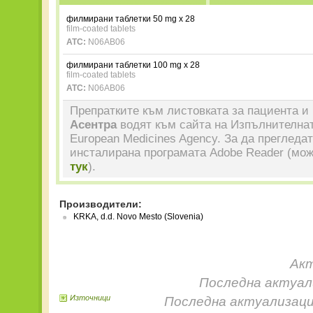
филмирани таблетки 50 mg x 28
film-coated tablets
ATC:
N06AB06
филмирани таблетки 100 mg x 28
film-coated tablets
ATC:
N06AB06
Препратките към листовката за пациента и 
Асентра
водят към сайта на Изпълнителнат
European Medicines Agency. За да прегледа
инсталирана програмата Adobe Reader (мож
тук
).
Производители:
KRKA, d.d. Novo Mesto (Slovenia)
Акт
Последна актуали
Източници
Последна актуализаци