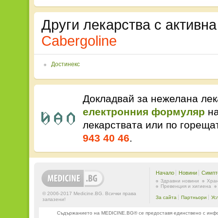
Други лекарства с активна
Cabergoline
Достинекс
Докладвай за нежелана лек
електронния формуляр
на
лекарствата или по горещ
943 40 46
.
Начало
Новини
Симпт
Здравни новини
Хран
Превенция и хигиена
© 2006-2017 Medicine.BG. Всички права
За сайта
Партньори
Ус
запазени!
Съдържанието на MEDICINE.BG® се предоставя единствено с информ