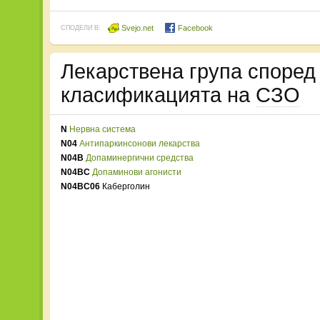
Svejo.net
Facebook
СПОДЕЛИ В:
Лекарствена група споре
класификацията на
СЗО
N
Нервна система
N04
Антипаркинсонови лекарства
N04B
Допаминергични средства
N04BC
Допаминови агонисти
N04BC06
Каберголин