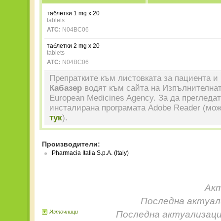
таблетки 1 mg x 20
tablets
ATC:
N04BC06
таблетки 2 mg x 20
tablets
ATC:
N04BC06
Препратките към листовката за пациента и 
Кабазер
водят към сайта на Изпълнителнат
European Medicines Agency. За да прегледа
инсталирана програмата Adobe Reader (мож
тук
).
Производители:
Pharmacia Italia S.p.A. (Italy)
Акт
Последна актуали
Източници
Последна актуализаци