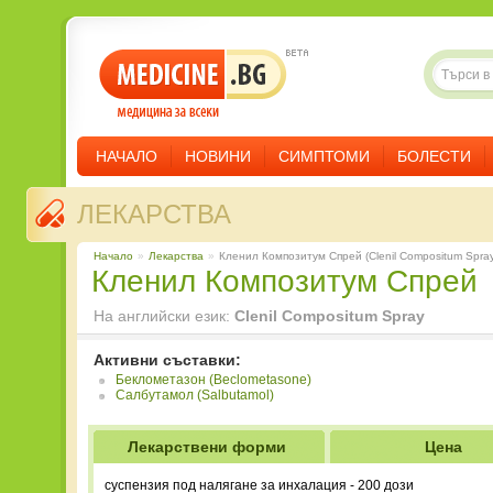
НАЧАЛО
НОВИНИ
СИМПТОМИ
БОЛЕСТИ
ЛЕКАРСТВА
Начало
»
Лекарства
»
Кленил Композитум Спрей (Clenil Compositum Spray
Кленил Композитум Спрей
На английски език:
Clenil Compositum Spray
Активни съставки:
Беклометазон (Beclometasone)
Салбутамол (Salbutamol)
Лекарствени форми
Цена
суспензия под налягане за инхалация - 200 дози