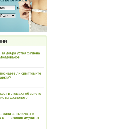
ЕСНAТА МАСА
кг.
ИНИ
 за добра устна хигиена
 Молдованов
познаете ли симптомите
аркта?
жест в стомаха обърнете
ие на храненето
тамини се включват в
а с понижения имунитет