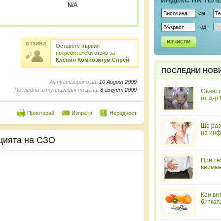
ИНДЕКС НА ТЕЛ
N/A
см
год.
ИЗЧИСЛИ
ОТЗИВИ
Оставете първия
потребителски отзив за
Кленил Композитум Спрей
ПОСЛЕДНИ НОВ
Актуализирано на:
10 August 2009
Последна актуализация на цени:
8 август 2009
Съвети
от Д-р
Принтирай
Изпрати
Нередност
Ще раз
на инф
цията на
СЗО
При те
вниман
Кои ви
биткат