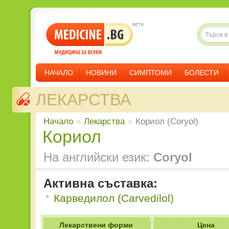
НАЧАЛО
НОВИНИ
СИМПТОМИ
БОЛЕСТИ
ЛЕКАРСТВА
Начало
»
Лекарства
»
Кориол (Coryol)
Кориол
На английски език:
Coryol
Активна съставка:
Карведилол (Carvedilol)
Лекарствени форми
Цена