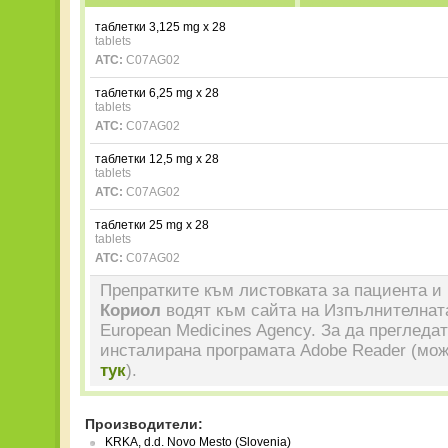
таблетки 3,125 mg x 28
tablets
ATC:
C07AG02
таблетки 6,25 mg x 28
tablets
ATC:
C07AG02
таблетки 12,5 mg x 28
tablets
ATC:
C07AG02
таблетки 25 mg x 28
tablets
ATC:
C07AG02
Препратките към листовката за пациента и 
Кориол
водят към сайта на Изпълнителната
European Medicines Agency. За да прегледа
инсталирана програмата Adobe Reader (мож
тук
).
Производители:
KRKA, d.d. Novo Mesto (Slovenia)