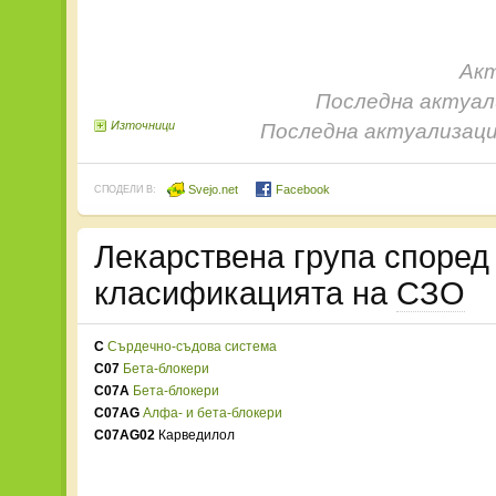
Акт
Последна актуали
Източници
Последна актуализаци
Svejo.net
Facebook
СПОДЕЛИ В:
Лекарствена група споре
класификацията на
СЗО
C
Сърдечно-съдова система
C07
Бета-блокери
C07A
Бета-блокери
C07AG
Алфа- и бета-блокери
C07AG02
Карведилол