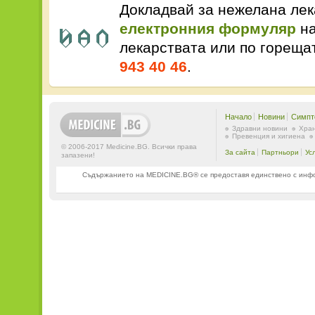
Докладвай за нежелана лек
електронния формуляр
на
лекарствата или по горещ
943 40 46
.
Начало
Новини
Симпт
Здравни новини
Хран
Превенция и хигиена
© 2006-2017 Medicine.BG. Всички права
За сайта
Партньори
Ус
запазени!
Съдържанието на MEDICINE.BG® се предоставя единствено с информ