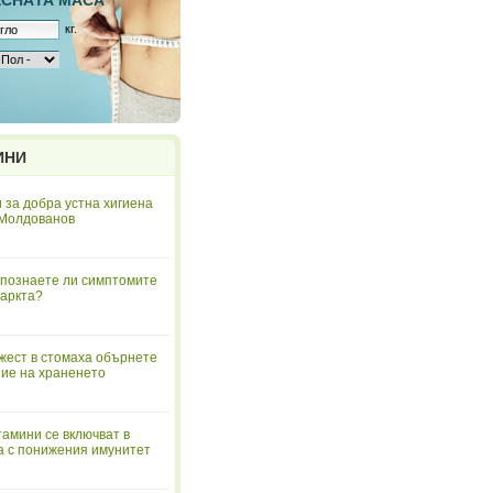
ЕСНAТА МАСА
кг.
ИНИ
 за добра устна хигиена
 Молдованов
познаете ли симптомите
аркта?
жест в стомаха обърнете
ие на храненето
тамини се включват в
а с понижения имунитет