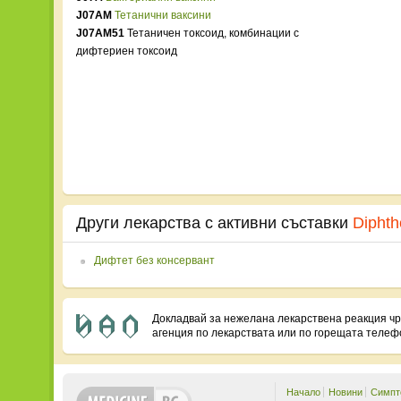
J07AM
Тетанични ваксини
J07AM51
Тетаничен токсоид, комбинации с
дифтериен токсоид
Други лекарства с активни съставки
Diphth
Дифтет без консервант
Докладвай за нежелана лекарствена реакция ч
агенция по лекарствата или по горещата теле
Начало
Новини
Симпт