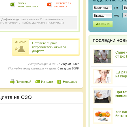
ИНДЕКС НА ТЕЛ
Кратка
Листовка за
характеристика
пациента
см
год.
а
Дифтет
водят към сайта на Изпълнителната
дате листовките, трябва да имате инсталирана
ИЗЧИСЛИ
ПОСЛЕДНИ НОВ
ОТЗИВИ
Оставете първия
потребителски отзив за
Дифтет
Съвети
от Д-р
Актуализирано на:
16 August 2009
Последна актуализация на цени:
8 август 2009
Ще раз
на инф
Принтирай
Изпрати
Нередност
При те
вниман
цията на
СЗО
Кои ви
биткат