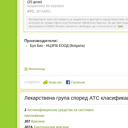
(20 дози)
suspension for injection
ATC:
J07AM51
Препратките към листовката за пациента и кратката характеристика н
агенция по лекарствата или European Medicines Agency. За да прегле
програмата Adobe Reader (можете свободно да я изтеглите от
тук
).
Производители:
Бул Био - НЦЗПБ ЕООД (Bulgaria)
Източници
Svejo.net
Facebook
СПОДЕЛИ В:
Лекарствена група според
ATC
класифика
J
Антиинфекциозни средства за системно
приложение
J07
Ваксини
J07A
Бактериални ваксини