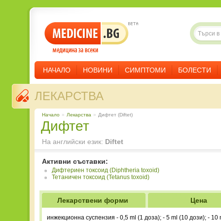
НАЧАЛО
НОВИНИ
СИМПТОМИ
БОЛЕСТИ
ЛЕКАРСТВА
Начало
»
Лекарства
»
Дифтет (Diftet)
Дифтет
На английски език:
Diftet
Активни съставки:
Дифтериен токсоид (Diphtheria toxoid)
Тетаничен токсоид (Tetanus toxoid)
Лекарствени форми
Цена
инжекционна суспензия - 0,5 ml (1 доза); - 5 ml (10 дози); - 10 