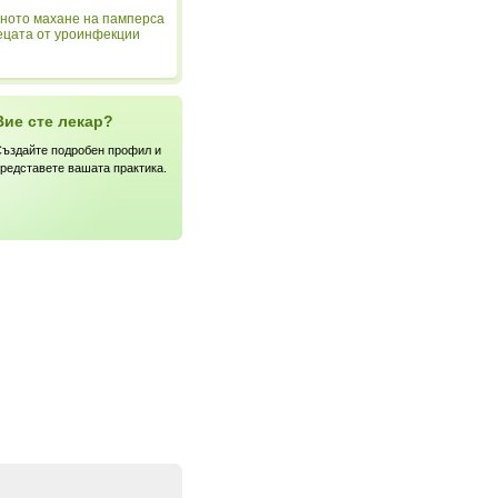
ното махане на памперса
ецата от уроинфекции
Вие сте лекар?
ъздайте подробен профил и
редставете вашата практика.