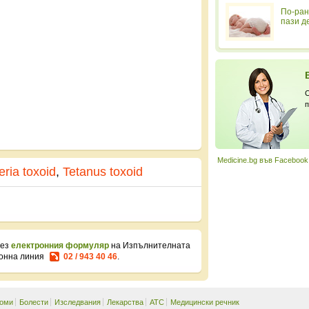
По-ран
пази д
С
п
Medicine.bg във Facebook
eria toxoid
,
Tetanus toxoid
рез
електронния формуляр
на Изпълнителната
фонна линия
02 / 943 40 46
.
оми
Болести
Изследвания
Лекарства
ATC
Медицински речник