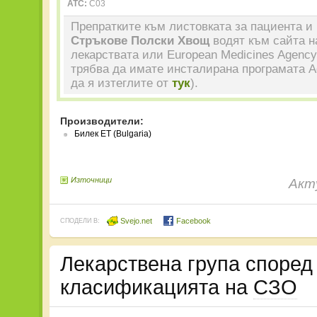
ATC:
C03
Препратките към листовката за пациента и 
Стръкове Полски Хвощ
водят към сайта н
лекарствата или European Medicines Agency
трябва да имате инсталирана програмата A
да я изтеглите от
тук
).
Производители:
Билек ЕТ (Bulgaria)
Източници
Акт
Svejo.net
Facebook
СПОДЕЛИ В:
Лекарствена група споре
класификацията на
СЗО