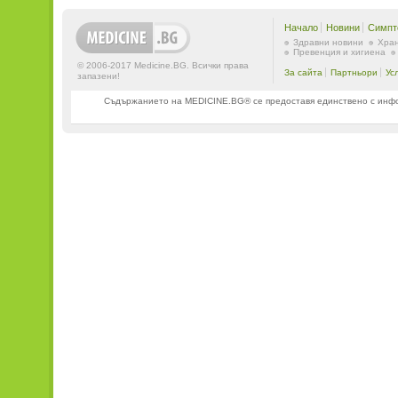
Начало
Новини
Симпт
Здравни новини
Хран
Превенция и хигиена
© 2006-2017 Medicine.BG. Всички права
За сайта
Партньори
Ус
запазени!
Съдържанието на MEDICINE.BG® се предоставя единствено с информ