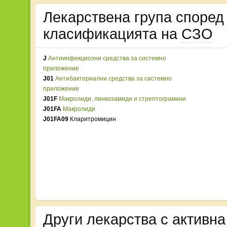
Лекарствена група споре
класификацията на
СЗО
J
Антиинфекциозни средства за системно
приложение
J01
Антибактериални средства за системно
приложение
J01F
Макролиди, линкозамиди и стрептограмини
J01FA
Макролиди
J01FA09
Кларитромицин
Други лекарства с активна