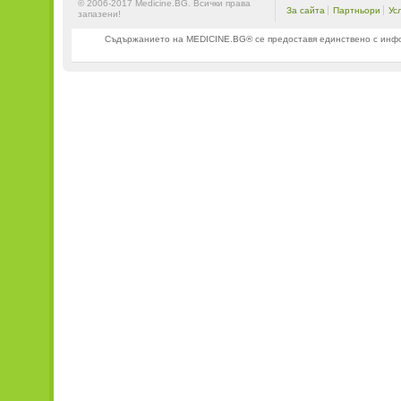
© 2006-2017 Medicine.BG. Всички права
За сайта
Партньори
Ус
запазени!
Съдържанието на MEDICINE.BG® се предоставя единствено с информ