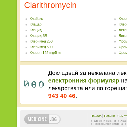
Clarithromycin
Клабакс
Клер
Клацар
Клер
Клацид
Леко
Клацид SR
Леко
Клеримед 250
Фром
Клеримед 500
Фром
Клерон 125 mg/5 ml
Фром
Докладвай за нежелана лек
електронния формуляр
на
лекарствата или по горещ
943 40 46
.
Начало
Новини
Симпт
Здравни новини
Хран
Превенция и хигиена