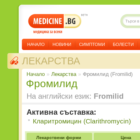
НАЧАЛО
НОВИНИ
СИМПТОМИ
БОЛЕСТИ
ЛЕКАРСТВА
Начало
»
Лекарства
»
Фромилид (Fromilid)
Фромилид
На английски език:
Fromilid
Активна съставка:
Кларитромицин (Clarithromycin)
Лекарствени форми
Цена