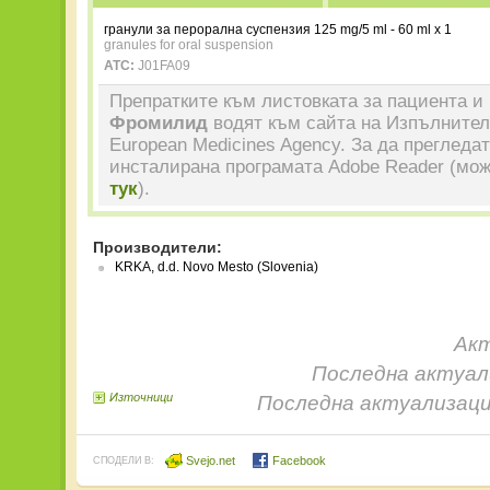
гранули за перорална суспензия 125 mg/5 ml - 60 ml x 1
granules for oral suspension
ATC:
J01FA09
Препратките към листовката за пациента и 
Фромилид
водят към сайта на Изпълнител
European Medicines Agency. За да прегледа
инсталирана програмата Adobe Reader (мож
тук
).
Производители:
KRKA, d.d. Novo Mesto (Slovenia)
Акт
Последна актуали
Източници
Последна актуализаци
Svejo.net
Facebook
СПОДЕЛИ В: