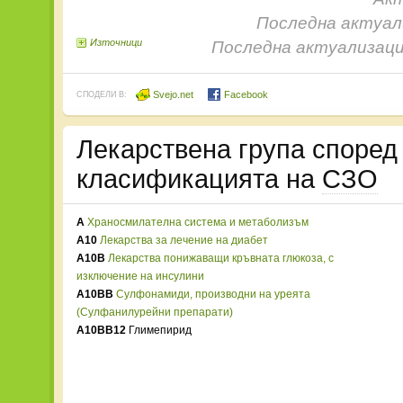
Последна актуали
Източници
Последна актуализаци
Svejo.net
Facebook
СПОДЕЛИ В:
Лекарствена група споре
класификацията на
СЗО
A
Храносмилателна система и метаболизъм
A10
Лекарства за лечение на диабет
A10B
Лекарства понижаващи кръвната глюкоза, с
изключение на инсулини
A10BB
Сулфонамиди, производни на уреята
(Сулфанилурейни препарати)
A10BB12
Глимепирид