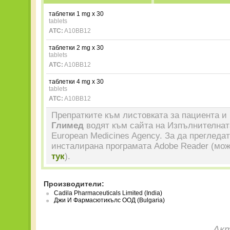
таблетки 1 mg x 30
tablets
ATC:
A10BB12
таблетки 2 mg x 30
tablets
ATC:
A10BB12
таблетки 4 mg x 30
tablets
ATC:
A10BB12
Препратките към листовката за пациента и 
Глимед
водят към сайта на Изпълнителнат
European Medicines Agency. За да прегледа
инсталирана програмата Adobe Reader (мож
тук
).
Производители:
Cadila Pharmaceuticals Limited (India)
Джи И Фармасютикълс ООД (Bulgaria)
Акт