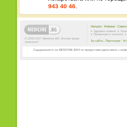
943 40 46
.
Начало
Новини
Симпт
Здравни новини
Хран
Превенция и хигиена
© 2006-2017 Medicine.BG. Всички права
За сайта
Партньори
Ус
запазени!
Съдържанието на MEDICINE.BG® се предоставя единствено с информ