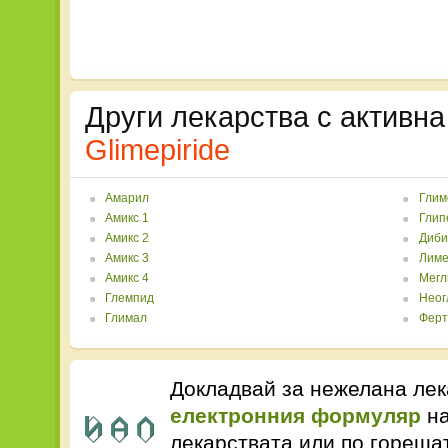
Други лекарства с активна
Glimepiride
Амарил
Глим
Амикс 1
Глип
Амикс 2
Диби
Амикс 3
Лиме
Амикс 4
Мегл
Глемпид
Неог
Глимал
Ферт
Докладвай за нежелана лек
електронния формуляр
на
лекарствата или по горещ