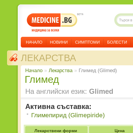
НАЧАЛО
НОВИНИ
СИМПТОМИ
БОЛЕСТИ
ЛЕКАРСТВА
Начало
»
Лекарства
»
Глимед (Glimed)
Глимед
На английски език:
Glimed
Активна съставка:
Глимепирид (Glimepiride)
Лекарствени форми
Цена