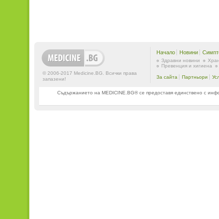
Начало
Новини
Симпт
Здравни новини
Хран
Превенция и хигиена
© 2006-2017 Medicine.BG. Всички права
За сайта
Партньори
Ус
запазени!
Съдържанието на MEDICINE.BG® се предоставя единствено с информ