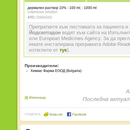
дермален разтвор 10% - 100 ml; - 1000 ml
cutaneous solution
ATC:
D08AG02
Препратките към листовката за пациента и 
Йодсептадон
водят към сайта на Изпълнит
или European Medicines Agency. За да прег
имате инсталирана програмата Adobe Reade
изтеглите от
тук
).
Производители:
Химакс Фарма ЕООД (Bulgaria)
А
Източници
Последна актуали
Svejo.net
Facebook
СПОДЕЛИ В: