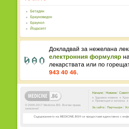
Бетадин
Брауновидон
Браунол
Йодасепт
Докладвай за нежелана лек
електронния формуляр
на
лекарствата или по горещ
943 40 46
.
Начало
Новини
Симпт
Здравни новини
Хран
Превенция и хигиена
© 2006-2017 Medicine.BG. Всички права
За сайта
Партньори
Ус
запазени!
Съдържанието на MEDICINE.BG® се предоставя единствено с информ