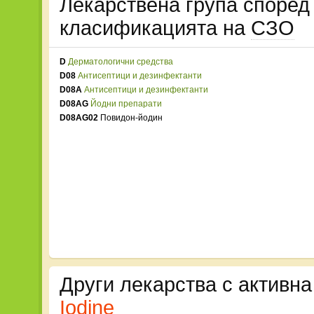
Лекарствена група споре
класификацията на
СЗО
D
Дерматологични средства
D08
Антисептици и дезинфектанти
D08A
Антисептици и дезинфектанти
D08AG
Йодни препарати
D08AG02
Повидон-йодин
Други лекарства с активн
Iodine