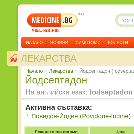
НАЧАЛО
НОВИНИ
СИМПТОМИ
БОЛЕСТИ
ЛЕКАРСТВА
Начало
»
Лекарства
»
Йодсептадон (Iodsepta
Йодсептадон
На английски език:
Iodseptadon
Активна съставка:
Повидон-Йодин (Povidone-Iodine)
Лекарствени форми
Цена