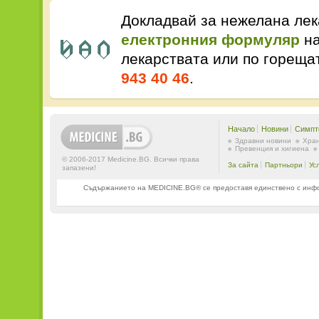
Докладвай за нежелана лек
електронния формуляр
на
лекарствата или по горещ
943 40 46
.
Начало
Новини
Симпт
Здравни новини
Хран
Превенция и хигиена
© 2006-2017 Medicine.BG. Всички права
За сайта
Партньори
Ус
запазени!
Съдържанието на MEDICINE.BG® се предоставя единствено с информ