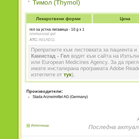
Тимол (Thymol)
Лекарствени форми
Цена
гел за устна лигавица - 10 g x 1
oromucosal gel
ATC:
A01AD11
Препратките към листовката за пациента и 
Камистад - Гел
водят към сайта на Изпълн
или European Medicines Agency. За да прег
имате инсталирана програмата Adobe Reade
изтеглите от
тук
).
Производители:
Stada Arzneimittel AG (Germany)
Източници
Последна актуали