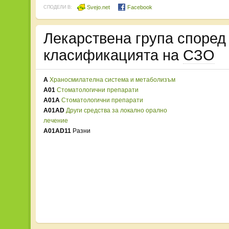
Svejo.net
Facebook
СПОДЕЛИ В:
Лекарствена група споре
класификацията на
СЗО
A
Храносмилателна система и метаболизъм
A01
Стоматологични препарати
A01A
Стоматологични препарати
A01AD
Други средства за локално орално
лечение
A01AD11
Разни