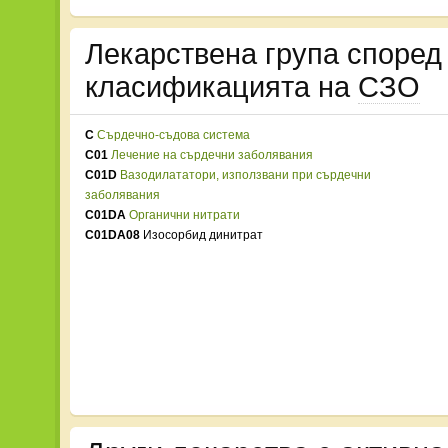
Лекарствена група споре
класификацията на
СЗО
C
Сърдечно-съдова система
C01
Лечение на сърдечни заболявания
C01D
Вазодилататори, използвани при сърдечни
заболявания
C01DA
Органични нитрати
C01DA08
Изосорбид динитрат