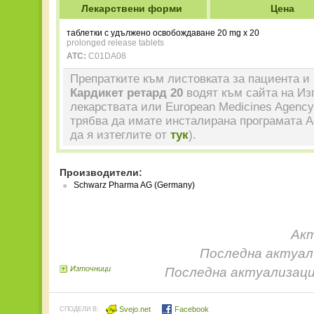
Лекарствени форми
Цена
таблетки с удължено освобождаване 20 mg x 20
prolonged release tablets
ATC:
C01DA08
Препратките към листовката за пациента и 
Кардикет ретард 20
водят към сайта на Из
лекарствата или European Medicines Agency
трябва да имате инсталирана програмата A
да я изтеглите от
тук
).
Производители:
Schwarz Pharma AG (Germany)
Акт
Последна актуали
Източници
Последна актуализаци
Svejo.net
Facebook
СПОДЕЛИ В: