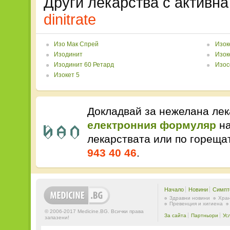
Други лекарства с активн
dinitrate
Изо Мак Спрей
Изок
Изодинит
Изок
Изодинит 60 Ретард
Изос
Изокет 5
Докладвай за нежелана лек
електронния формуляр
на
лекарствата или по горещ
943 40 46
.
Начало
Новини
Симпт
Здравни новини
Хран
Превенция и хигиена
© 2006-2017 Medicine.BG. Всички права
За сайта
Партньори
Ус
запазени!