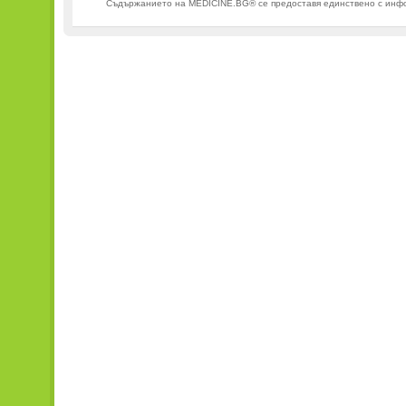
Съдържанието на MEDICINE.BG® се предоставя единствено с информ