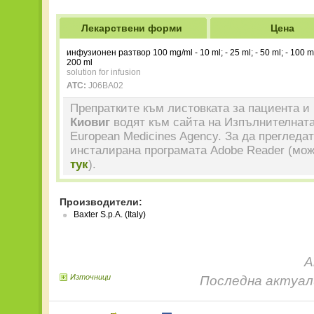
Лекарствени форми
Цена
инфузионен разтвор 100 mg/ml - 10 ml; - 25 ml; - 50 ml; - 100 ml
200 ml
solution for infusion
ATC:
J06BA02
Препратките към листовката за пациента и 
Киовиг
водят към сайта на Изпълнителната
European Medicines Agency. За да прегледа
инсталирана програмата Adobe Reader (мож
тук
).
Производители:
Baxter S.p.A. (Italy)
А
Източници
Последна актуали