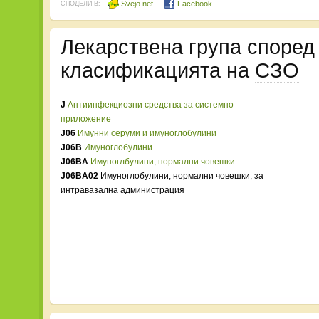
Svejo.net
Facebook
СПОДЕЛИ В:
Лекарствена група споре
класификацията на
СЗО
J
Антиинфекциозни средства за системно
приложение
J06
Имунни серуми и имуноглобулини
J06B
Имуноглобулини
J06BA
Имуноглбулини, нормални човешки
J06BA02
Имуноглобулини, нормални човешки, за
интравазална администрация