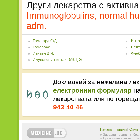
Други лекарства с активна
Immunoglobulins, normal hum
adm.
Гамагард С/Д
Интр
Гамараас
Пент
Изивен В.И.
Флеб
Имуновенин-интакт 5% IgG
Докладвай за нежелана лек
електронния формуляр
на
лекарствата или по горещ
943 40 46
.
Начало
Новини
Симпт
Здравни новини
Хран
Превенция и хигиена