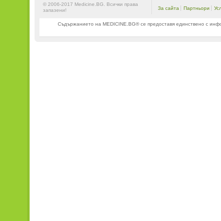
© 2006-2017 Medicine.BG. Всички права
За сайта
Партньори
Ус
запазени!
Съдържанието на MEDICINE.BG® се предоставя единствено с информ