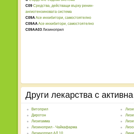
C09
Средства, действащи върху ренин-
ангиотензиновата система
C09A
Ace инхибитори, самостоятелно
C09AA
Ace инхибитори, самостоятелно
C09AA03
Лизиноприл
Други лекарства с активн
Витоприл
Лизи
Диротон
Лизи
Лизигамма
Лизи
Лизиноприл - Чайкафарма
Лизо
Лизиноприл АЛ 10
Лини