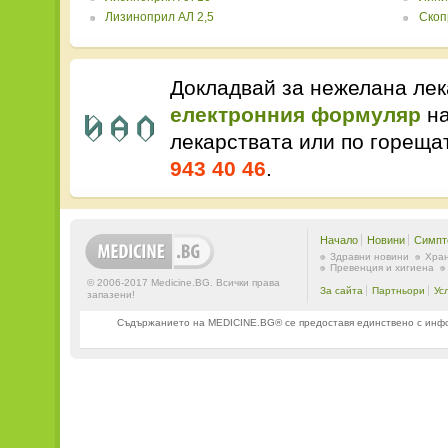
Лизиноприл АЛ 2,5
Скоп
Докладвай за нежелана лек
електронния формуляр
на
лекарствата или по горещ
943 40 46
.
Начало
Новини
Симпт
Здравни новини
Хран
Превенция и хигиена
© 2006-2017 Medicine.BG. Всички права
За сайта
Партньори
Ус
запазени!
Съдържанието на MEDICINE.BG® се предоставя единствено с информ