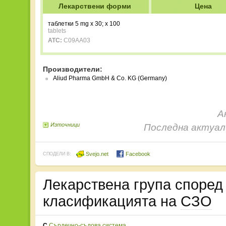
Лекарствени форми
Цена
таблетки 5 mg x 30; x 100
tablets
ATC:
C09AA03
Производители:
Aliud Pharma GmbH & Co. KG (Germany)
А
Източници
Последна актуали
Svejo.net
Facebook
СПОДЕЛИ В:
Лекарствена група споре
класификацията на
СЗО
C
Сърдечно-съдова система