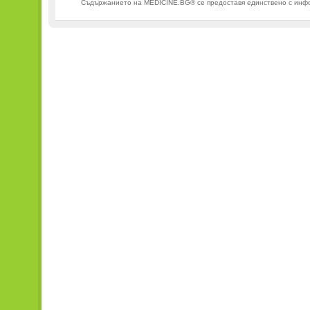
Съдържанието на MEDICINE.BG® се предоставя единствено с информ