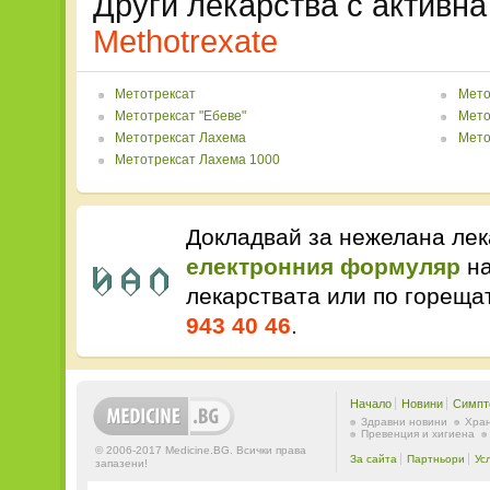
Други лекарства с активна
Methotrexate
Метотрексат
Мето
Метотрексат "Ебеве"
Мето
Метотрексат Лахема
Мето
Метотрексат Лахема 1000
Докладвай за нежелана лек
електронния формуляр
на
лекарствата или по горещ
943 40 46
.
Начало
Новини
Симпт
Здравни новини
Хран
Превенция и хигиена
© 2006-2017 Medicine.BG. Всички права
За сайта
Партньори
Ус
запазени!