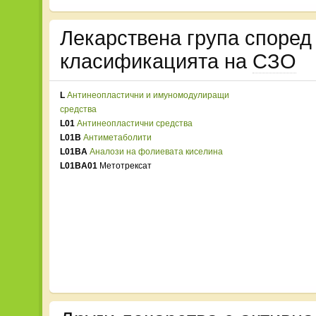
Лекарствена група споре
класификацията на
СЗО
L
Антинеопластични и имуномодулиращи
средства
L01
Антинеопластични средства
L01B
Антиметаболити
L01BA
Аналози на фолиевата киселина
L01BA01
Метотрексат