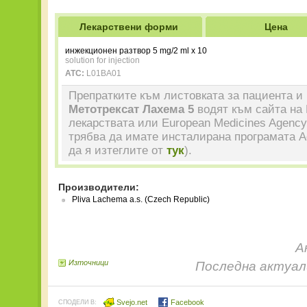
Лекарствени форми
Цена
инжекционен разтвор 5 mg/2 ml x 10
solution for injection
ATC:
L01BA01
Препратките към листовката за пациента и 
Метотрексат Лахема 5
водят към сайта на
лекарствата или European Medicines Agency
трябва да имате инсталирана програмата A
да я изтеглите от
тук
).
Производители:
Pliva Lachema a.s. (Czech Republic)
А
Източници
Последна актуали
Svejo.net
Facebook
СПОДЕЛИ В: