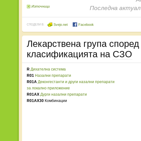
Източници
Последна актуали
Svejo.net
Facebook
СПОДЕЛИ В:
Лекарствена група споре
класификацията на
СЗО
R
Дихателна система
R01
Назални препарати
R01A
Деконгестанти и други назални препарати
за локално приложение
R01AX
Дурги назални препарати
R01AX30
Комбинации