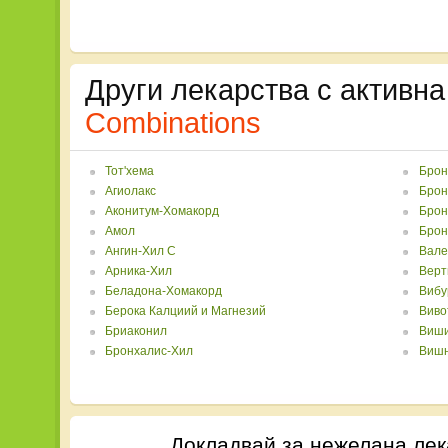
Други лекарства с активна
Combinations
Toт'хема
Брон
Агиолакс
Брон
Аконитум-Хомакорд
Брон
Амол
Брон
Ангин-Хил С
Вале
Арника-Хил
Верт
Беладона-Хомакорд
Вибу
Берока Калциий и Магнезий
Виво
Бриаконил
Виш
Бронхалис-Хил
Вишн
Докладвай за нежелана лек