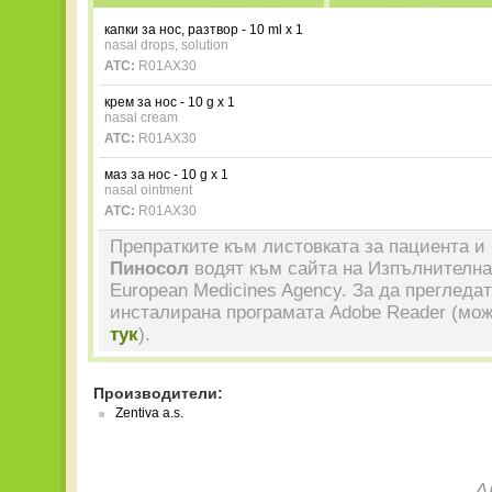
капки за нос, разтвор - 10 ml x 1
nasal drops, solution
ATC:
R01AX30
крем за нос - 10 g x 1
nasal cream
ATC:
R01AX30
маз за нос - 10 g x 1
nasal ointment
ATC:
R01AX30
Препратките към листовката за пациента и 
Пиносол
водят към сайта на Изпълнителна
European Medicines Agency. За да прегледа
инсталирана програмата Adobe Reader (мож
тук
).
Производители:
Zentiva a.s.
А