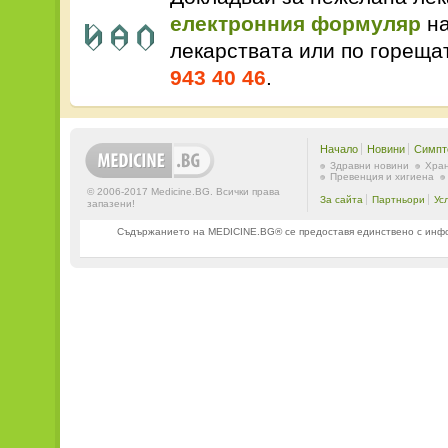
електронния формуляр
на
лекарствата или по горещ
943 40 46
.
Начало
Новини
Симпт
Здравни новини
Хран
Превенция и хигиена
© 2006-2017 Medicine.BG. Всички права
За сайта
Партньори
Ус
запазени!
Съдържанието на MEDICINE.BG® се предоставя единствено с информ