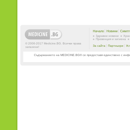
Начало
Новини
Симпт
Здравни новини
Хран
Превенция и хигиена
© 2006-2017 Medicine.BG. Всички права
За сайта
Партньори
Ус
запазени!
Съдържанието на MEDICINE.BG® се предоставя единствено с информ