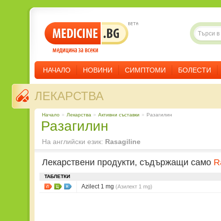
НАЧАЛО
НОВИНИ
СИМПТОМИ
БОЛЕСТИ
ЛЕКАРСТВА
Начало
»
Лекарства
»
Aктивни съставки
»
Разагилин
Разагилин
На английски език:
Rasagiline
Лекарствени продукти, съдържащи само
R
ТАБЛЕТКИ
Azilect 1 mg
(Азилект 1 mg)