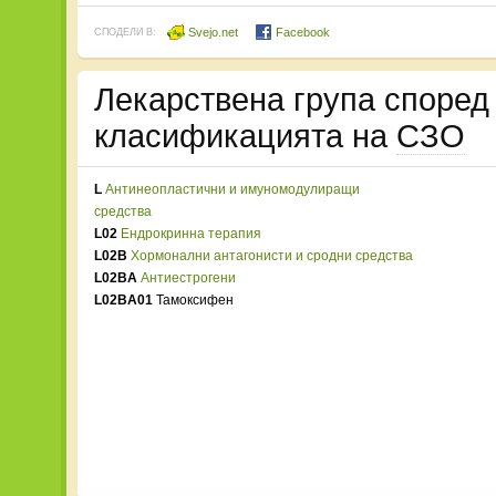
Svejo.net
Facebook
СПОДЕЛИ В:
Лекарствена група споре
класификацията на
СЗО
L
Антинеопластични и имуномодулиращи
средства
L02
Ендрокринна терапия
L02B
Хормонални антагонисти и сродни средства
L02BA
Антиестрогени
L02BA01
Тамоксифен