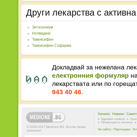
Други лекарства с активн
Зитазониум
Нолвадекс
Тамоксифен
Тамоксифен Софарма
Докладвай за нежелана лек
електронния формуляр
на
лекарствата или по горещ
943 40 46
.
Начало
Новини
Симпт
Здравни новини
Хран
Превенция и хигиена
© 2006-2017 Medicine.BG. Всички права
За сайта
Партньори
Ус
запазени!