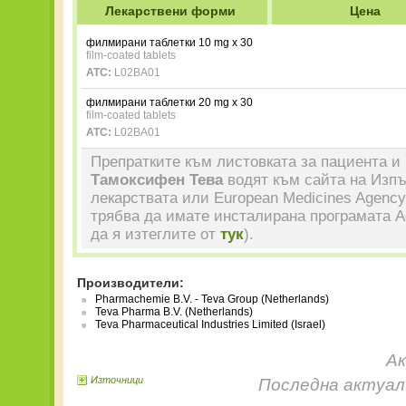
Лекарствени форми
Цена
филмирани таблетки 10 mg x 30
film-coated tablets
ATC:
L02BA01
филмирани таблетки 20 mg x 30
film-coated tablets
ATC:
L02BA01
Препратките към листовката за пациента и 
Тамоксифен Тева
водят към сайта на Изпъ
лекарствата или European Medicines Agency
трябва да имате инсталирана програмата A
да я изтеглите от
тук
).
Производители:
Pharmachemie B.V. - Teva Group (Netherlands)
Teva Pharma B.V. (Netherlands)
Teva Pharmaceutical Industries Limited (Israel)
Ак
Източници
Последна актуали