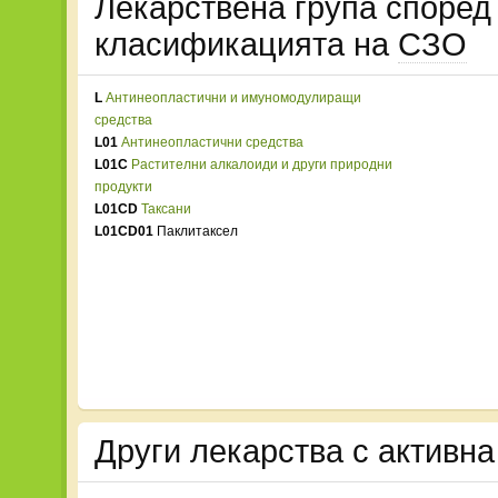
Лекарствена група споре
класификацията на
СЗО
L
Антинеопластични и имуномодулиращи
средства
L01
Антинеопластични средства
L01C
Растителни алкалоиди и други природни
продукти
L01CD
Таксани
L01CD01
Паклитаксел
Други лекарства с активн