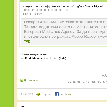
концентрат за инфузионен разтвор 6 mg/ml - 5 ml; - 16,7 ml
concentrate for solution for infusion
ATC:
L01CD01
Препратките към листовката за пациента и 
Таксол
водят към сайта на Изпълнителната
European Medicines Agency. За да прегледа
инсталирана програмата Adobe Reader (мож
тук
).
Производители:
Bristol-Myers Squibb S.r.l. (Italy)
Ак
Източници
Последна актуали
Svejo.net
Facebook
СПОДЕЛИ В: