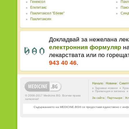
Генексол
Пакл
Егилитакс
Пакс
Паклитаксел "Ебеве"
Синд
Паклитаксин
Докладвай за нежелана лек
електронния формуляр
на
лекарствата или по горещ
943 40 46
.
Начало
Новини
Симпт
Здравни новини
Хран
Превенция и хигиена
© 2006-2017 Medicine.BG. Всички права
За сайта
Партньори
Ус
запазени!
Съдържанието на MEDICINE.BG® се предоставя единствено с информ