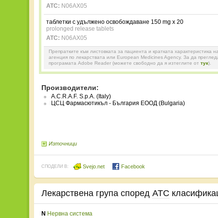
ATC:
N06AX05
таблетки с удължено освобождаване 150 mg x 20
prolonged release tablets
ATC:
N06AX05
Препратките към листовката за пациента и кратката характеристика н
агенция по лекарствата или European Medicines Agency. За да прегле
програмата Adobe Reader (можете свободно да я изтеглите от
тук
).
Производители:
A.C.R.A.F. S.p.A. (Italy)
ЦСЦ Фармасютикъл - България ЕООД (Bulgaria)
Източници
Svejo.net
Facebook
СПОДЕЛИ В:
Лекарствена група според
ATC
класифика
N
Нервна система