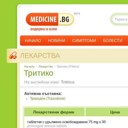
НАЧАЛО
НОВИНИ
СИМПТОМИ
БОЛЕСТИ
ЛЕКАРСТВА
Начало
»
Лекарства
»
Тритико (Trittico)
Тритико
На английски език:
Trittico
Активна съставка:
Тразодон (Trazodone)
Лекарствени форми
Цена
таблетки с удължено освобождаване 75 mg x 30
prolonged release tablets