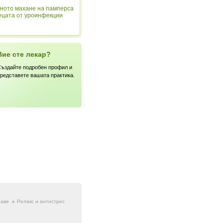
ното махане на памперса
ецата от уроинфекции
Вие сте лекар?
ъздайте подробен профил и
редставете вашата практика.
раве
Релакс и антистрес