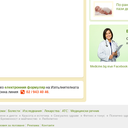
По-ран
пази д
С
п
Medicine.bg във Facebook
рез
електронния формуляр
на Изпълнителната
фонна линия
02 / 943 40 46
.
оми
Болести
Изследвания
Лекарства
ATC
Медицински речник
ене и диети
Красота и естетика
Сексуално здраве
Фитнес и тонус
Психично зд
Бременност и майчинство
Любопитно
ловия за ползване
Реклама
Контакти