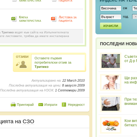
ИНДЕКС НА ТЕЛ
характеристика
пациента
см
год.
Кратка
Листовка за
характеристика
пациента
ИЗЧИСЛИ
а
Тритико
водят към сайта на Изпълнителната
дате листовките, трябва да имате инсталирана
ПОСЛЕДНИ НОВ
Съвети
ОТЗИВИ
Оставете първия
от Д-р
потребителски отзив за
Тритико
Ще раз
Актуализирано на:
22 March 2010
на инф
Последна актуализация на цени:
8 август 2009
Последна актуализация на НЗОК:
1 Септември 2009
При те
вниман
Принтирай
Изпрати
Нередност
цията на
СЗО
Кои ви
биткат