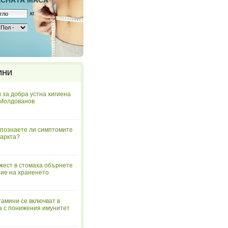
ЕСНAТА МАСА
кг.
ИНИ
 за добра устна хигиена
 Молдованов
познаете ли симптомите
аркта?
жест в стомаха обърнете
ие на храненето
тамини се включват в
а с понижения имунитет