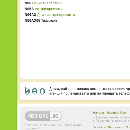
N06
Психоаналептици
N06A
Антидепресанти
N06AX
Други антидепресанти
N06AX05
Тразодон
Докладвай за нежелана лекарствена реакция ч
агенция по лекарствата или по горещата теле
Начало
Новини
Симпт
Здравни новини
Хран
Превенция и хигиена
© 2006-2017 Medicine.BG. Всички права
За сайта
Партньори
Ус
запазени!