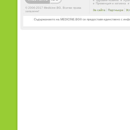
Здравни новини
Хран
Превенция и хигиена
© 2006-2017 Medicine.BG. Всички права
За сайта
Партньори
Ус
запазени!
Съдържанието на MEDICINE.BG® се предоставя единствено с информ