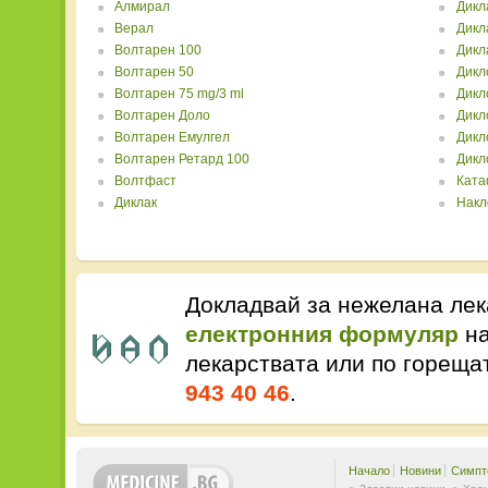
Алмирал
Дикл
Верал
Дикл
Волтарен 100
Дикл
Волтарен 50
Дикл
Волтарен 75 mg/3 ml
Дикл
Волтарен Доло
Дикл
Волтарен Емулгел
Дикл
Волтарен Ретард 100
Дикл
Волтфаст
Кат
Диклак
Накл
Докладвай за нежелана лек
електронния формуляр
на
лекарствата или по горещ
943 40 46
.
Начало
Новини
Симпт