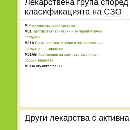
Лекарствена група споре
класификацията на
СЗО
M
Мускулно-скелетна система
M01
Противовъзпалителни и антиревматични
продукти
M01A
Противовъзпалителни и антиревматични
продукти, нестероидни
M01AB
Производни на оцетната киселина и
сродни вещества
M01AB05
Диклофенак
Други лекарства с активн