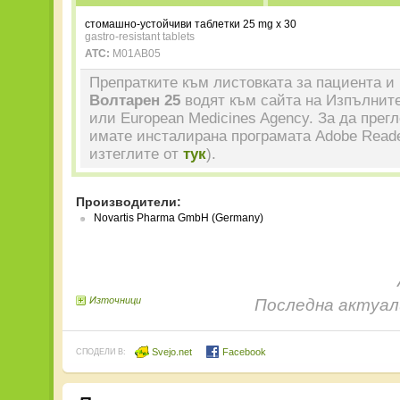
стомашно-устойчиви таблетки 25 mg x 30
gastro-resistant tablets
ATC:
M01AB05
Препратките към листовката за пациента и 
Волтарен 25
водят към сайта на Изпълните
или European Medicines Agency. За да прег
имате инсталирана програмата Adobe Reade
изтеглите от
тук
).
Производители:
Novartis Pharma GmbH (Germany)
Източници
Последна актуали
Svejo.net
Facebook
СПОДЕЛИ В: