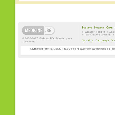
Начало
Новини
Симпт
Здравни новини
Хран
Превенция и хигиена
© 2006-2017 Medicine.BG. Всички права
За сайта
Партньори
Ус
запазени!
Съдържанието на MEDICINE.BG® се предоставя единствено с информ