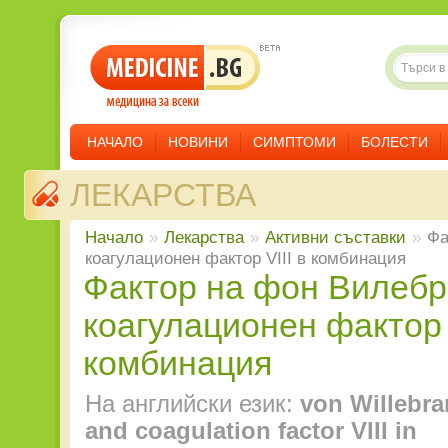
НАЧАЛО
НОВИНИ
СИМПТОМИ
БОЛЕСТИ
ЛЕКАРСТВА
Начало
»
Лекарства
»
Aктивни съставки
»
Фа
коагулационен фактор VIII в комбинация
Фактор на фон Вилебранд и
коагулационен фактор V
комбинация
На английски език:
von Willebra
and coagulation factor VIII in