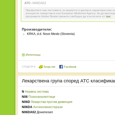
ATC:
N06DA02
Препратките към листовката за пациента и кратката характеристика н
агенция по лекарствата или European Medicines Agency. За да прегле
програмата Adobe Reader (можете свободно да я изтеглите от
тук
).
Производители:
KRKA, d.d. Novo Mesto (Slovenia)
Източници
Svejo.net
Facebook
СПОДЕЛИ В:
Лекарствена група според
ATC
класифика
N
Нервна система
N06
Психоаналептици
N06D
Лекарства против деменция
N06DA
Антихолинестерази
N06DA02
Донепезил