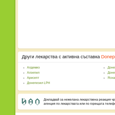
Други лекарства с активна съставка
Donepe
Алдемиз
Доне
Алзепил
Доне
Арисепт
Ясна
Донепезил LPH
Докладвай за нежелана лекарствена реакция ч
агенция по лекарствата или по горещата теле