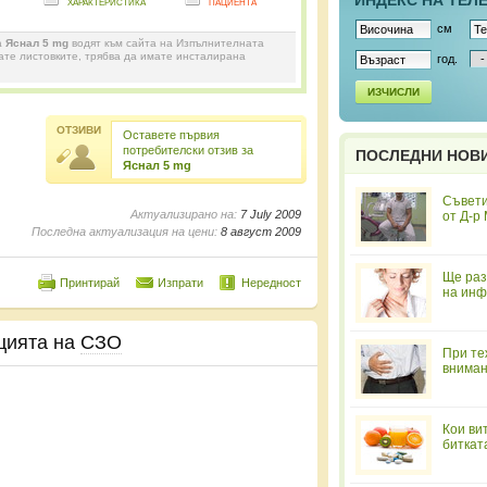
ИНДЕКС НА ТЕЛ
характеристика
пациента
см
а
Яснал 5 mg
водят към сайта на Изпълнителната
дате листовките, трябва да имате инсталирана
год.
ИЗЧИСЛИ
ОТЗИВИ
Оставете първия
потребителски отзив за
ПОСЛЕДНИ НОВ
Яснал 5 mg
Съвети
Актуализирано на:
7 July 2009
от Д-р
Последна актуализация на цени:
8 август 2009
Ще раз
Принтирай
Изпрати
Нередност
на инф
цията на
СЗО
При те
вниман
Кои ви
биткат