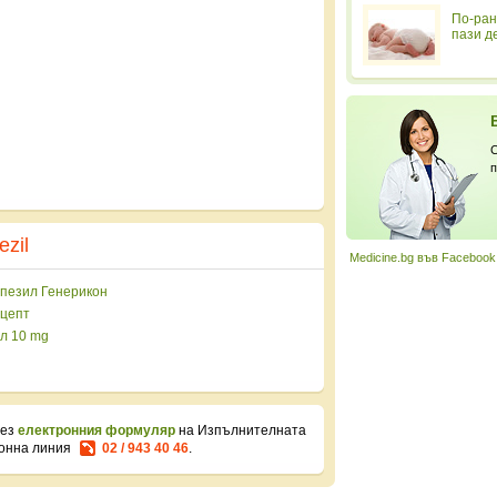
По-ран
пази д
С
п
zil
Medicine.bg във Facebook
пезил Генерикон
цепт
л 10 mg
рез
електронния формуляр
на Изпълнителната
фонна линия
02 / 943 40 46
.