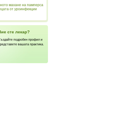
ното махане на памперса
ецата от уроинфекции
Вие сте лекар?
ъздайте подробен профил и
редставете вашата практика.