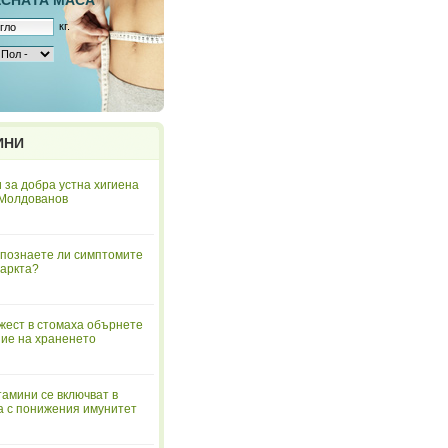
ЕСНAТА МАСА
кг.
ИНИ
 за добра устна хигиена
 Молдованов
познаете ли симптомите
аркта?
жест в стомаха обърнете
ие на храненето
тамини се включват в
а с понижения имунитет