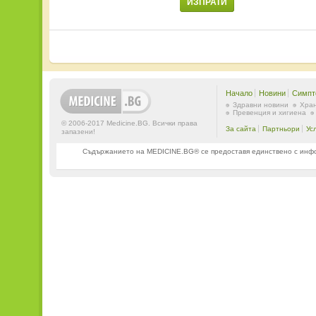
ИЗПРАТИ
Начало
Новини
Симпт
Здравни новини
Хран
Превенция и хигиена
© 2006-2017 Medicine.BG. Всички права
За сайта
Партньори
Ус
запазени!
Съдържанието на MEDICINE.BG® се предоставя единствено с информ