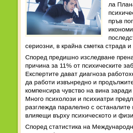
ла План
психиче
пръв по
икономи
последс
сериозни, в крайна сметка страда и
Според предишно изследване прена
причина за 11% от психическите за
Експертите дават диагноза работохо
да работи извънредно и продължите
компенсира чувство на вина заради
Много психолози и психиатри предл
разглежда паралелно с останалите 
влияещи върху психическото и физи
Според статистика на Международн