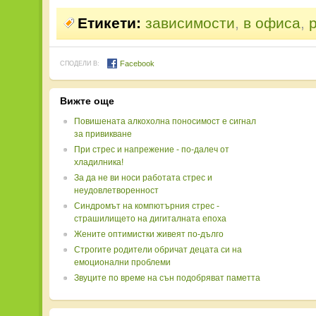
Етикети:
зависимости
,
в офиса
,
Facebook
СПОДЕЛИ В:
Вижте още
Повишената алкохолна поносимост е сигнал
за привикване
При стрес и напрежение - по-далеч от
хладилника!
За да не ви носи работата стрес и
неудовлетворенност
Синдромът на компютърния стрес -
страшилището на дигиталната епоха
Жените оптимистки живеят по-дълго
Строгите родители обричат децата си на
емоционални проблеми
Звуците по време на сън подобряват паметта