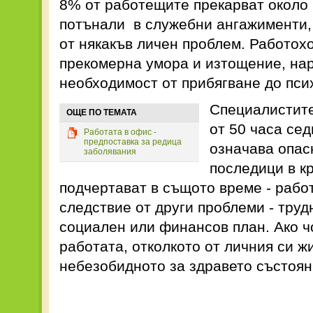
8% от работещите прекарват около 
потънали в служебни ангажименти, 
от някакъв личен проблем. Работох
прекомерна умора и изтощение, на
необходимост от прибягване до пси
Специалистите
ОЩЕ ПО ТЕМАТА
от 50 часа се
Работата в офис -
предпоставка за редица
означава опас
заболявания
последици в к
подчертават в същото време - рабо
следствие от други проблеми - труд
социален или финансов план. Ако ч
работата, отколкото от личния си жи
небезобидното за здравето състоя