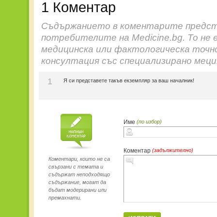
1 Коментар
Съдържанието в коментарите предст
потребителите на Medicine.bg. То не 
медицинска или фактологическа точн
консултация със специализирано меци
1
Я си представете такъв екземпляр за ваш началник!
Име
(по избор)
Коментар
(задължително)
Коментари, които не са
свързани с темата и
съдържат неподходящо
съдържание, могат да
бъдат модерирани или
премахнати.