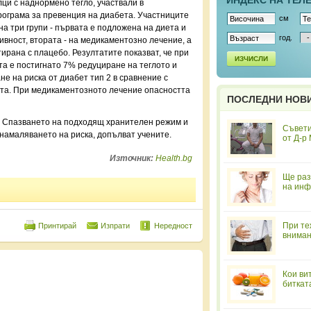
ИНДЕКС НА ТЕЛ
ци с наднормено тегло, участвали в
ограма за превенция на диабета. Участниците
см
на три групи - първата е подложена на диета и
год.
ивност, втората - на медикаментозно лечение, а
тирана с плацебо. Резултатите показват, че при
ИЗЧИСЛИ
та е постигнато 7% редуциране на теглото и
е на риска от диабет тип 2 в сравнение с
та. При медикаментозното лечение опасността
ПОСЛЕДНИ НОВ
о. Спазването на подходящ хранителен режим и
Съвети
намаляването на риска, допълват учените.
от Д-р
Източник:
Health.bg
Ще раз
на инф
При те
Принтирай
Изпрати
Нередност
вниман
Кои ви
биткат