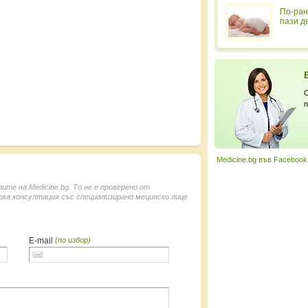
По-ран
пази д
С
п
Medicine.bg във Facebook
е на Medicine.bg. То не е проверено от
ва консултация със специализирано мецинско лице.
E-mail
(по избор)