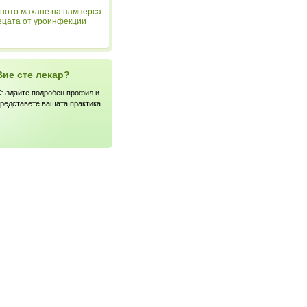
ното махане на памперса
ецата от уроинфекции
Вие сте лекар?
ъздайте подробен профил и
редставете вашата практика.