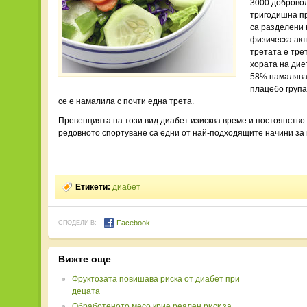
3000 добровол
тригодишна пр
са разделени 
физическа акт
третата е тре
хората на дие
58% намаляван
плацебо група
се е намалила с почти една трета.
Превенцията на този вид диабет изисква време и постоянств
редовното спортуване са едни от най-подходящите начини за 
Етикети:
диабет
Facebook
СПОДЕЛИ В:
Вижте още
Фруктозата повишава риска от диабет при
децата
Обработеното месо крие реален риск за