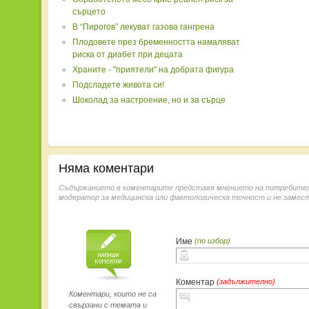
сърцето
В “Пирогов” лекуват газова гангрена
Плодовете през бременността намаляват
риска от диабет при децата
Храните - "приятели" на добрата фигура
Подсладете живота си!
Шоколад за настроение, но и за сърце
Няма коментари
Съдържанието в коментарите представя мнението на потребителит
модератор за медицинска или фактологическа точност и не замест
Име
(по избор)
Коментар
(задължително)
Коментари, които не са
свързани с темата и