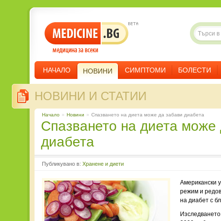
НАЧАЛО
СИМПТОМИ
БОЛЕСТИ
НОВИНИ
НОВИНИ И СТАТИИ
Начало
»
Новини
»
Спазването на диета може да забави диабета
Спазването на диета може да забави
диабета
Публикувано в:
Хранене и диети
Американски у
режим и редов
на диабет с б
Изследването,