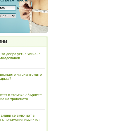
ЕСНAТА МАСА
кг.
ИНИ
 за добра устна хигиена
 Молдованов
познаете ли симптомите
аркта?
жест в стомаха обърнете
ие на храненето
тамини се включват в
а с понижения имунитет