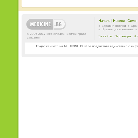
Начало
Новини
Симпт
Здравни новини
Хран
Превенция и хигиена
© 2006-2017 Medicine.BG. Всички права
За сайта
Партньори
Ус
запазени!
Съдържанието на MEDICINE.BG® се предоставя единствено с информ