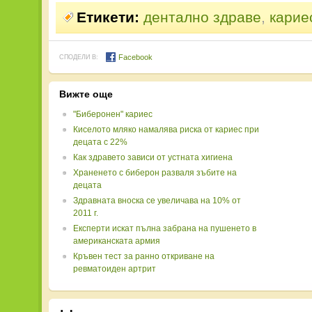
Етикети:
дентално здраве
,
карие
Facebook
СПОДЕЛИ В:
Вижте още
"Биберонен" кариес
Киселото мляко намалява риска от кариес при
децата с 22%
Как здравето зависи от устната хигиена
Храненето с биберон разваля зъбите на
децата
Здравната вноска се увеличава на 10% от
2011 г.
Експерти искат пълна забрана на пушенето в
американската армия
Кръвен тест за ранно откриване на
ревматоиден артрит