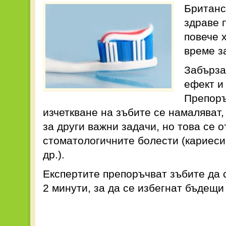
Британс
здраве 
повече 
време з
Забърза
ефект и
Препоръ
изчеткване на зъбите се намаляват,
за други важни задачи, но това се 
стоматологичните болести (кариеси
др.).
Експертите препоръчват зъбите да 
2 минути, за да се избегнат бъдещ