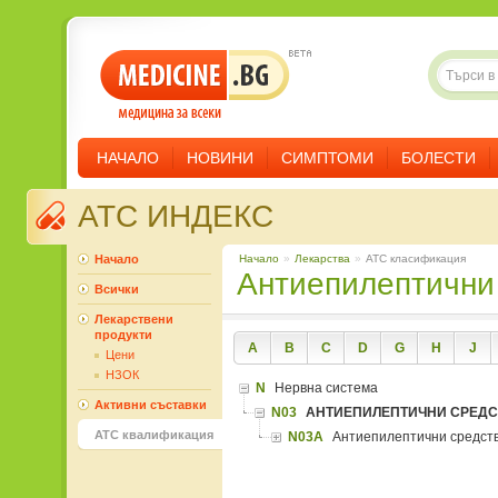
НАЧАЛО
НОВИНИ
СИМПТОМИ
БОЛЕСТИ
ATC ИНДЕКС
Начало
Начало
»
Лекарства
»
ATC класификация
Антиепилептични
Всички
Лекарствени
продукти
A
B
C
D
G
H
J
Цени
НЗОК
N
Нервна система
Активни съставки
N03
АНТИЕПИЛЕПТИЧНИ СРЕДС
ATC квалификация
N03A
Антиепилептични средст