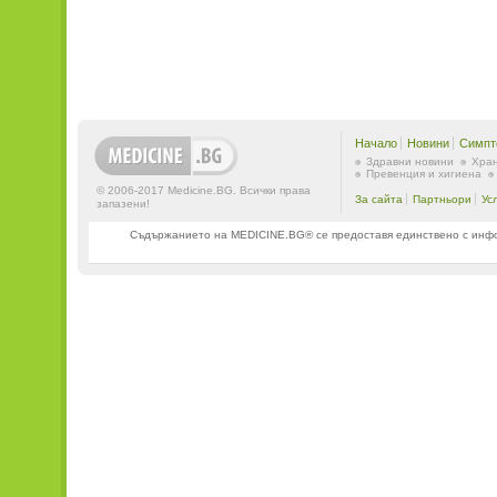
Начало
Новини
Симпт
Здравни новини
Хран
Превенция и хигиена
© 2006-2017 Medicine.BG. Всички права
За сайта
Партньори
Ус
запазени!
Съдържанието на MEDICINE.BG® се предоставя единствено с информ