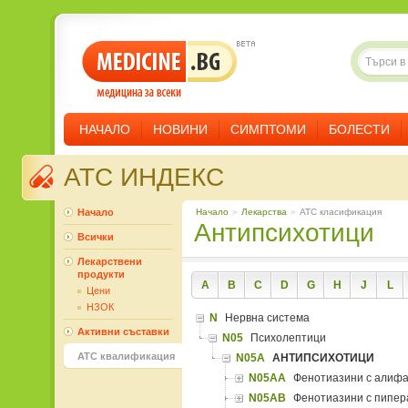
НАЧАЛО
НОВИНИ
СИМПТОМИ
БОЛЕСТИ
ATC ИНДЕКС
Начало
Начало
»
Лекарства
»
ATC класификация
Антипсихотици
Всички
Лекарствени
продукти
A
B
C
D
G
H
J
L
Цени
НЗОК
N
Нервна система
Активни съставки
N05
Психолептици
ATC квалификация
N05A
АНТИПСИХОТИЦИ
N05AA
Фенотиазини с алифа
N05AB
Фенотиазини с пипер