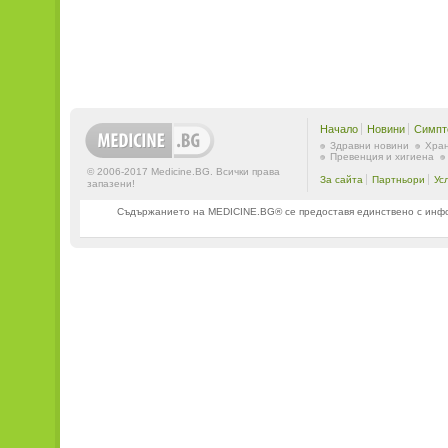
Начало
Новини
Симпт
Здравни новини
Хран
Превенция и хигиена
© 2006-2017 Medicine.BG. Всички права
За сайта
Партньори
Ус
запазени!
Съдържанието на MEDICINE.BG® се предоставя единствено с информ