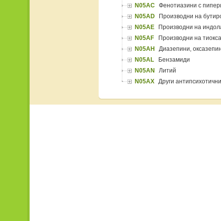
N05AC
Фенотиазини с пипер
N05AD
Производни на бути
N05AE
Производни на индол
N05AF
Производни на тиокс
N05AH
Диазепини, оксазепи
N05AL
Бензамиди
N05AN
Литий
N05AX
Други антипсихотични