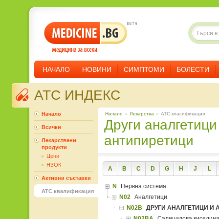
НАЧАЛО
НОВИНИ
СИМПТОМИ
БОЛЕСТИ
ATC ИНДЕКС
Начало
Начало
»
Лекарства
»
ATC класификация
Други аналгетици и
Всички
антипиретици
Лекарствени
продукти
Цени
НЗОК
A
B
C
D
G
H
J
L
Активни съставки
N
Нервна система
ATC квалификация
N02
Аналгетици
N02B
ДРУГИ АНАЛГЕТИЦИ И
N02BA
Салицилова киселина