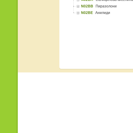
N02BB
Пиразолони
N02BE
Анилиди