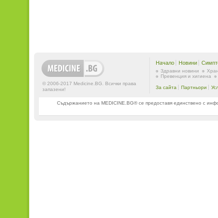
Начало
Новини
Симпт
Здравни новини
Хран
Превенция и хигиена
© 2006-2017 Medicine.BG. Всички права
За сайта
Партньори
Ус
запазени!
Съдържанието на MEDICINE.BG® се предоставя единствено с информ