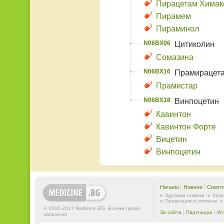
Пирацетам Химак
Пирамем
Пираминол
N06BX06
Цитиколин
Сомазина
N06BX16
Прамирацет
Прамистар
N06BX18
Винпоцетин
Кавинтон
Кавинтон Форте
Вицетин
Винпоцетин
Начало
Новини
Симпт
Здравни новини
Хран
Превенция и хигиена
© 2006-2017 Medicine.BG. Всички права
За сайта
Партньори
Ус
запазени!