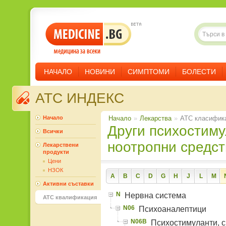
НАЧАЛО
НОВИНИ
СИМПТОМИ
БОЛЕСТИ
ATC ИНДЕКС
Начало
Начало
»
Лекарства
»
ATC класифик
Други психостимуланти и
Всички
ноотропни средст
Лекарствени
продукти
Цени
НЗОК
A
B
C
D
G
H
J
L
M
Активни съставки
N
Нервна система
ATC квалификация
N06
Психоаналептици
N06B
Психостимуланти, с