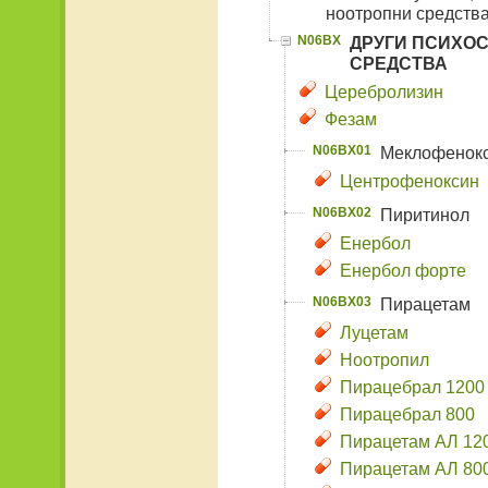
ноотропни средств
N06BX
ДРУГИ ПСИХО
СРЕДСТВА
Церебролизин
Фезам
N06BX01
Меклофенок
Центрофеноксин
N06BX02
Пиритинол
Енербол
Енербол форте
N06BX03
Пирацетам
Луцетам
Ноотропил
Пирацебрал 1200
Пирацебрал 800
Пирацетам АЛ 12
Пирацетам АЛ 80