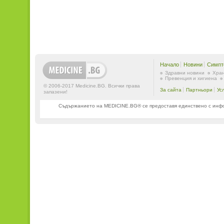
Начало
Новини
Симпт
Здравни новини
Хран
Превенция и хигиена
© 2006-2017 Medicine.BG. Всички права
За сайта
Партньори
Ус
запазени!
Съдържанието на MEDICINE.BG® се предоставя единствено с информ