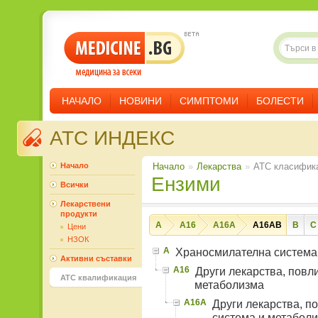
НАЧАЛО
НОВИНИ
СИМПТОМИ
БОЛЕСТИ
ATC ИНДЕКС
Начало
Начало
»
Лекарства
»
ATC класифик
Ензими
Всички
Лекарствени
продукти
A
A16
A16A
A16AB
B
C
Цени
НЗОК
A
Храносмилателна система
Активни съставки
A16
Други лекарства, пов
ATC квалификация
метаболизма
A16A
Други лекарства, 
система и метабол