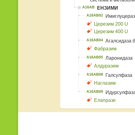
A16AB
ЕНЗИМИ
A16AB02
Имиглуцера
Церезим 200 U
Церезим 400 U
A16AB04
Агалсидаза 
Фабразим
A16AB05
Ларонидаза
Алдуразим
A16AB08
Галсулфаза
Наглазим
A16AB09
Идурсулфаз
Елапразе