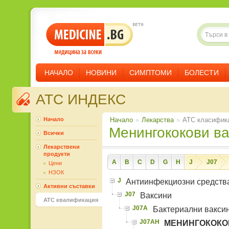
НАЧАЛО
НОВИНИ
СИМПТОМИ
БОЛЕСТИ
ATC ИНДЕКС
Начало
Начало
»
Лекарства
»
ATC класифик
Менингококови в
Всички
Лекарствени
продукти
A
B
C
D
G
H
J
J07
Цени
НЗОК
J
Антиинфекциозни средств
Активни съставки
J07
Ваксини
ATC квалификация
J07A
Бактериални вакси
J07AH
МЕНИНГОКОКО