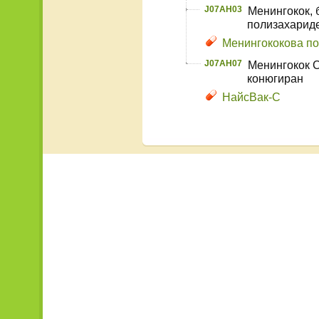
J07AH03
Менингокок, 
полизахариде
Менингококова по
J07AH07
Менингокок C
конюгиран
НайсВак-С