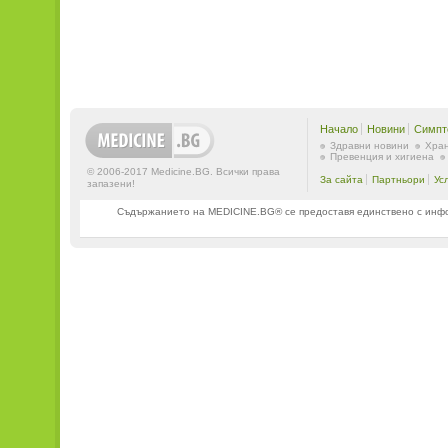
Начало
Новини
Симпт
Здравни новини
Хран
Превенция и хигиена
© 2006-2017 Medicine.BG. Всички права
За сайта
Партньори
Ус
запазени!
Съдържанието на MEDICINE.BG® се предоставя единствено с информ