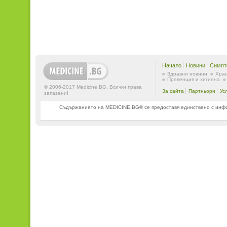
Начало
Новини
Симпт
Здравни новини
Хран
Превенция и хигиена
© 2006-2017 Medicine.BG. Всички права
За сайта
Партньори
Ус
запазени!
Съдържанието на MEDICINE.BG® се предоставя единствено с информ