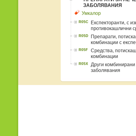
ЗАБОЛЯВАНИЯ
Умкалор
R05C
Експекторанти, с и
противокашлични с
R05D
Препарати, потиска
комбинации с експе
R05F
Средства, потискащ
комбинации
R05X
Други комбинирани 
заболявания