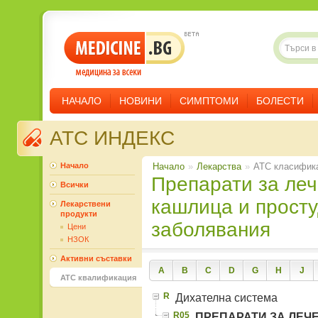
НАЧАЛО
НОВИНИ
СИМПТОМИ
БОЛЕСТИ
ATC ИНДЕКС
Начало
Начало
»
Лекарства
»
ATC класифик
Препарати за лечение на
Всички
кашлица и прост
Лекарствени
продукти
заболявания
Цени
НЗОК
Активни съставки
A
B
C
D
G
H
J
ATC квалификация
R
Дихателна система
R05
ПРЕПАРАТИ ЗА ЛЕЧ