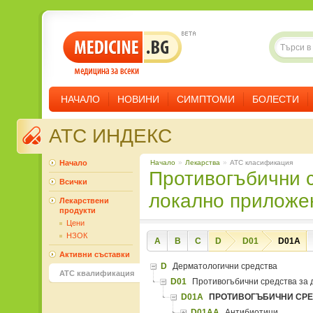
НАЧАЛО
НОВИНИ
СИМПТОМИ
БОЛЕСТИ
ATC ИНДЕКС
Начало
Начало
»
Лекарства
»
ATC класификация
Противогъбични средства за
Всички
локално приложе
Лекарствени
продукти
Цени
НЗОК
A
B
C
D
D01
D01A
Активни съставки
D
Дерматологични средства
ATC квалификация
D01
Противогъбични средства за 
D01A
ПРОТИВОГЪБИЧНИ СРЕ
D01AA
Антибиотици