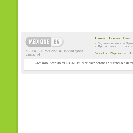
Начало
Новини
Симпт
Здравни новини
Хран
Превенция и хигиена
© 2006-2017 Medicine.BG. Всички права
За сайта
Партньори
Ус
запазени!
Съдържанието на MEDICINE.BG® се предоставя единствено с информ