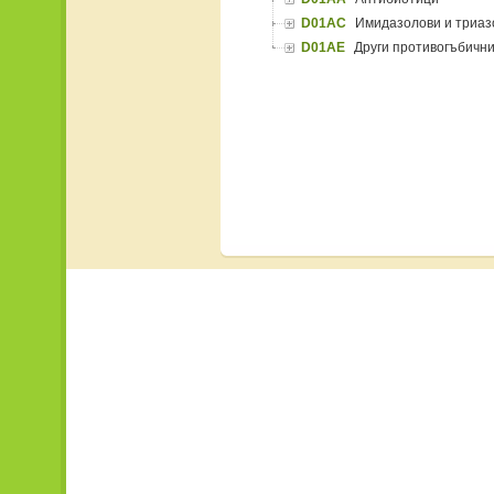
D01AC
Имидазолови и триаз
D01AE
Други противогъбични