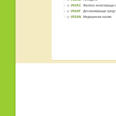
V03AC
Желязо хелатиращи 
V03AF
Детоксикиращи средс
V03AN
Медицински газове