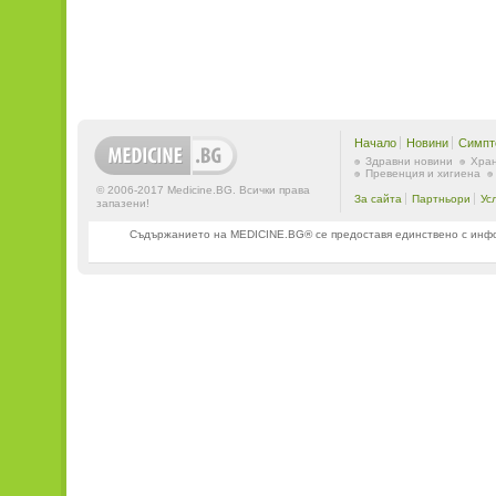
Начало
Новини
Симпт
Здравни новини
Хран
Превенция и хигиена
© 2006-2017 Medicine.BG. Всички права
За сайта
Партньори
Ус
запазени!
Съдържанието на MEDICINE.BG® се предоставя единствено с информ