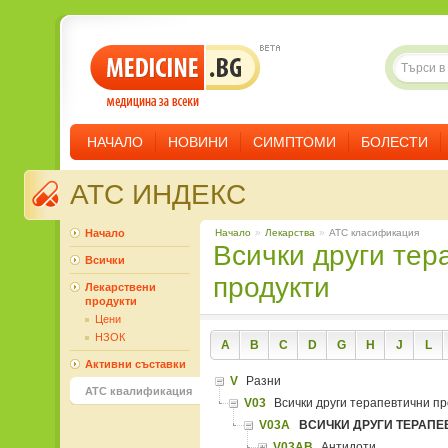
НАЧАЛО
НОВИНИ
СИМПТОМИ
БОЛЕСТИ
ATC ИНДЕКС
Начало
Начало
»
Лекарства
»
ATC класификация
Всички други терапевтични
Всички
продукти
Лекарствени
продукти
Цени
НЗОК
A
B
C
D
G
H
J
L
Активни съставки
V
Разни
ATC квалификация
V03
Всички други терапевтични пр
V03A
ВСИЧКИ ДРУГИ ТЕРАПЕ
V03AB
Антидоти