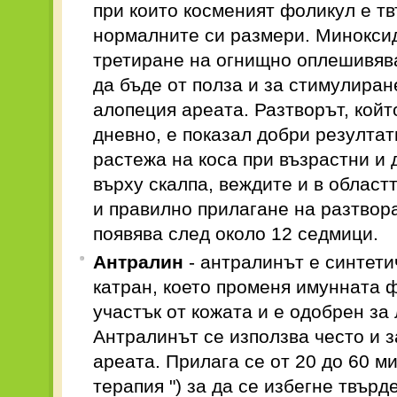
при които косменият фоликул е тв
нормалните си размери. Миноксид
третиране на огнищно оплешивяв
да бъде от полза и за стимулиран
алопеция ареата. Разтворът, койт
дневно, е показал добри резултат
растежа на коса при възрастни и 
върху скалпа, веждите и в област
и правилно прилагане на разтвор
появява след около 12 седмици.
Антралин
- антралинът е синтети
катран, което променя имунната 
участък от кожата и е одобрен за
Антралинът се използва често и 
ареата. Прилага се от 20 до 60 ми
терапия ") за да се избегне твърд