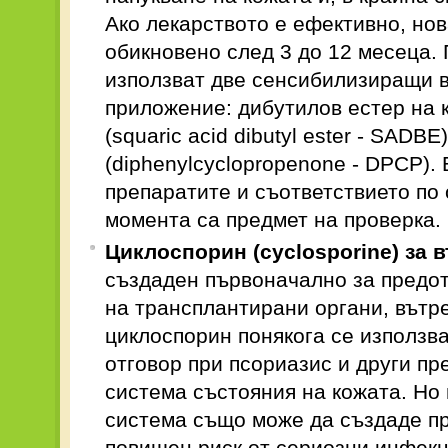
Ако лекарството е ефективно, нов
обикновено след 3 до 12 месеца.
използват две сенсибилизиращи 
приложение: дибутилов естер на 
(squaric acid dibutyl ester - SAD
(diphenylcyclopropenone - DPCP).
препаратите и съответствието по
момента са предмет на проверка.
Циклоспорин
(
cyclosporine
)
за 
създаден първоначално за предот
на трансплантирани органи, вът
циклоспорин понякога се използв
отговор при псориазис и други пр
система състояния на кожата. Но
система също може да създаде п
повишен риск от сериозни инфекци