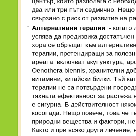
център, който разполага с необх
два или три пъти седмично. Нещо 
свързано с риск от развитие на ра
Алтернативни терапии
- когато
успява да предизвика достатъчен 
хора се обръщат към алтернативн
терапии, претендиращи за полезн
ареата, включват акупунктура, ар
Oenothera biennis, хранителни до
витамини, китайски билки. Тъй ка
терапии не са потвърдени посред
тяхната ефективност за растежа н
е сигурна. В действителност няко
косопада. Нещо повече, това че т
природни вещества и фактори, не 
Както и при всяко други лечение,