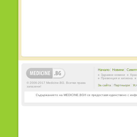
Начало
Новини
Симпт
Здравни новини
Хран
Превенция и хигиена
© 2006-2017 Medicine.BG. Всички права
За сайта
Партньори
Ус
запазени!
Съдържанието на MEDICINE.BG® се предоставя единствено с информ