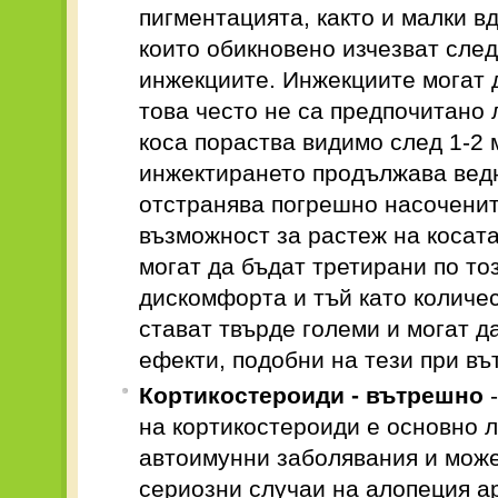
пигментацията, както и малки в
които обикновено изчезват сле
инжекциите. Инжекциите могат 
това често не са предпочитано 
коса пораства видимо след 1-2 
инжектирането продължава вед
отстранява погрешно насоченит
възможност за растеж на косата
могат да бъдат третирани по то
дискомфорта и тъй като количе
стават твърде големи и могат д
ефекти, подобни на тези при в
Кортикостероиди - вътрешно
на кортикостероиди е основно 
автоимунни заболявания и може 
сериозни случаи на алопеция ар