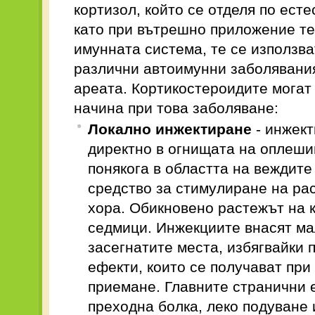
кортизол, който се отделя по есте
като при вътрешно приложение те
имунната система, те се използва
различни автоимунни заболявани
ареата. Кортикостероидите могат 
начина при това заболяване:
Локално инжектиране
- инжект
директно в огнищата на оплеши
понякога в областта на веждите
средство за стимулиране на рас
хора. Обикновено растежът на 
седмици. Инжекциите внасят ма
засегнатите места, избягвайки 
ефекти, които се получават пр
приемане. Главните странични 
преходна болка, леко подуване 