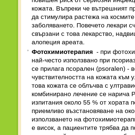
кожата. Въпреки че вътрешният п
да стимулира растежа на космите
заболяването. Повечето лекари сч
свързани с това лекарство, надви
алопеция ареата.
Фотохимиотерапия
- при фотохи
най-често използвано при псориа
се прилага псорален (psoralen) -
чувствителността на кожата към 
това кожата се облъчва с ултрави
комбинирано лечение се нарича 
изпитания около 55 % от хората 
приемливо възстановяване на ок
използването на фотохимиотерап
е висок, а пациентите трябва да