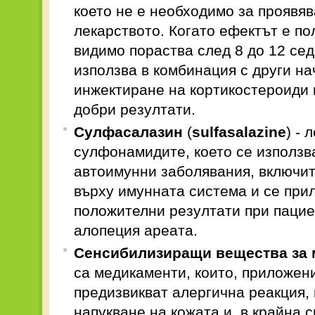
което не е необходимо за проявяв
лекарството. Когато ефектът е по
видимо пораства след 8 до 12 се
използва в комбинация с други на
инжектиране на кортикостероиди 
добри резултати.
Сулфасалазин
(
sulfasalazine
) - 
сулфонамидите, което се използв
автоимунни заболявания, включит
върху имунната система и се прил
положителни резултати при пацие
алопеция ареата.
Сенсибилизиращи вещества за
са медикаменти, които, приложени
предизвикват алергична реакция,
напукване на кожата и, в крайна с