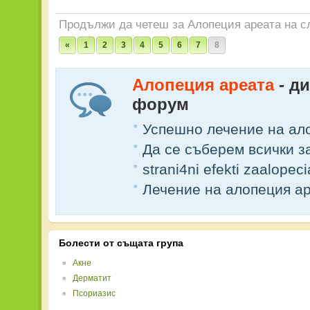
Продължи да четеш за Алопеция ареата на с
«
1
2
3
4
5
6
7
8
Алопеция ареата
- д
форум
Успешно лечение на ал
Да се съберем всички з
strani4ni efekti zaalopeci
Лечение на алопеция а
Болести от същата група
Акне
Дерматит
Псориазис