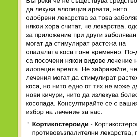
Въпреки че не съществува средство
да лекува алопеция ареата, нито
одобрени лекарства за това заболя
някои хора считат, че лекарства, о
за приложение при други заболяван
могат да стимулират растежа на
опадалата коса поне временно. По-
са посочени някои видове лечение 
алопеция ареата. Не забравяйте, че
лечения могат да стимулират расте
коса, но нито едно от тях не може 
нови кичури, нито да излекува бол
косопада. Консултирайте се с ваши
избор на лечение за вас.
Кортикостероиди
- Кортикостеро
противовъзпалителни лекарства, 