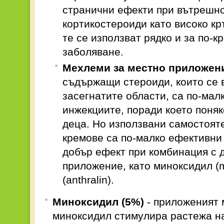
странични ефекти при вътрешн
кортикостероиди като високо кр
те се използват рядко и за по-к
заболяване.
Мехлеми за местно приложен
съдържащи стероиди, които се 
засегнатите области, са по-ма
инжекциите, поради което поняк
деца. Но използвани самостоят
кремове са по-малко ефективни 
добър ефект при комбинация с 
приложение, като миноксидил (m
(anthralin).
Миноксидил (5%)
- приложеният 
миноксидил стимулира растежа на