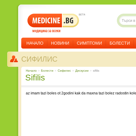
НАЧАЛО
НОВИНИ
СИМПТОМИ
БОЛЕСТИ
СИФИЛИС
Начало
»
Болести
»
Сифилис
»
Дискусии
»
sifilis
sifilis
az imam tazi boles ot 2godini kak da maxna tazi bolez radostin kol