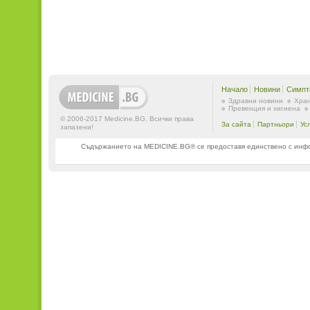
Начало
Новини
Симпт
Здравни новини
Хран
Превенция и хигиена
© 2006-2017 Medicine.BG. Всички права
За сайта
Партньори
Ус
запазени!
Съдържанието на MEDICINE.BG® се предоставя единствено с информ