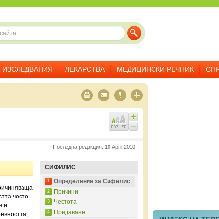
ИЗСЛЕДВАНИЯ
ЛЕКАРСТВА
МЕДИЦИНСКИ РЕЧНИК
СП
Последна редакция: 10 April 2010
СИФИЛИС
Определение за Сифилис
1
причиняваща
Причини
2
стта често
Честота
3
е и
Предаване
4
ревността,