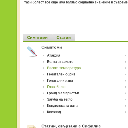
тази болест все още има голямо социално значение в съвреме
Симптоми
Статии
Симптоми
Атаксия
Болка в гърлото
Висока температура
Генитален обрив
Генитални язви
Главоболие
Гранд Мал пристъп
Загуба на тегло
Кондиломата лата
Косопад
Статии, свързани с Сифилис