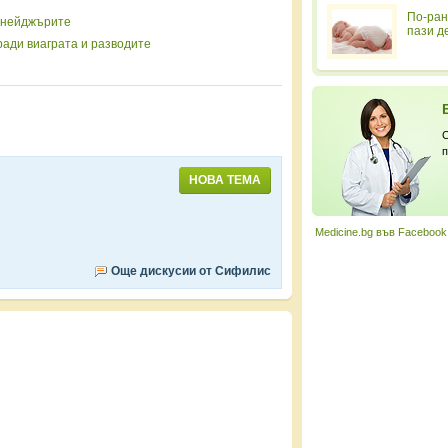
По-ран
йнейджърите
пази д
ади виаграта и разводите
С
п
НОВА ТЕМА
Medicine.bg във Facebook
Още дискусии от Сифилис