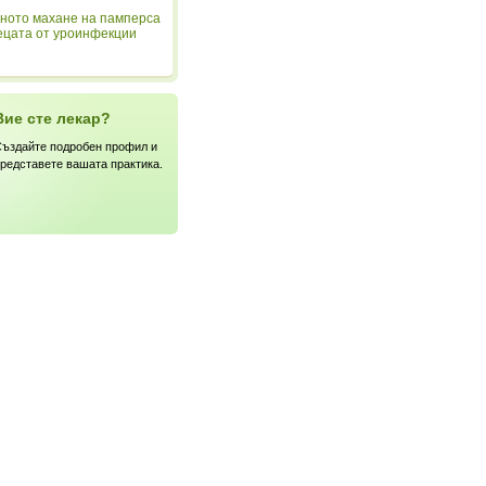
ното махане на памперса
ецата от уроинфекции
Вие сте лекар?
ъздайте подробен профил и
редставете вашата практика.