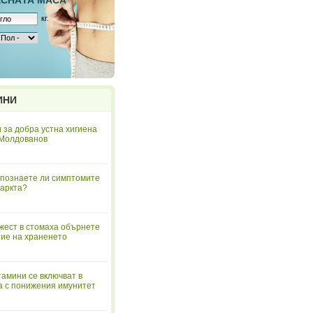
ЕСНAТА МАСА
кг.
ИНИ
 за добра устна хигиена
 Молдованов
познаете ли симптомите
аркта?
жест в стомаха обърнете
ие на храненето
тамини се включват в
а с понижения имунитет