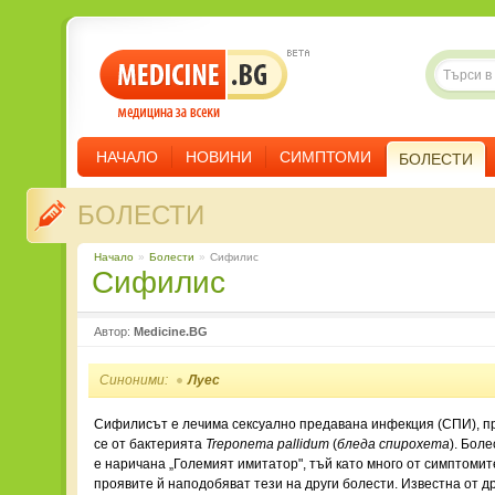
НАЧАЛО
НОВИНИ
СИМПТОМИ
БОЛЕСТИ
БОЛЕСТИ
Начало
»
Болести
»
Сифилис
Сифилис
Автор:
Medicine.BG
Синоними:
Луес
Сифилисът е лечима сексуално предавана инфекция (СПИ), 
се от бактерията
Treponema pallidum
(
бледа спирохета
). Боле
е наричана „Големият имитатор", тъй като много от симптомит
проявите й наподобяват тези на други болести. Известна от д