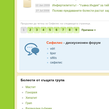
Инфертилитетът - "тъмна Индия" за ти
12 Jan 2009
Полово предаваните болести растат зар
27 Jul 2009
Продължи да четеш за Сифилис на следващата страница.
1
2
3
4
5
6
7
8
9
Причини »
Сифилис
- дискусионен форум
vdrl
tiper
sifilis
сифилис
Болести от същата група
Мастит
Гонорея
Хепатит
Грип
Вагинални гъбички