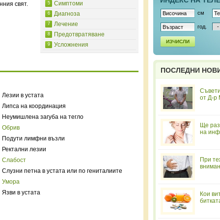
ИНДЕКС НА ТЕЛ
Симптоми
нния свят.
5
см
Диагноза
6
Лечение
7
год.
Предотвратяване
8
ИЗЧИСЛИ
Усложнения
9
ПОСЛЕДНИ НОВ
Съвети
Лезии в устата
от Д-р
Липса на координация
Неумишлена загуба на тегло
Ще раз
Обрив
на инф
Подути лимфни възли
Ректални лезии
При те
Слабост
вниман
Слузни петна в устата или по гениталиите
Умора
Язви в устата
Кои ви
биткат